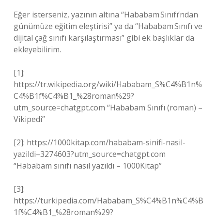
Eğer isterseniz, yazının altına “Hababam Sınıfı’ndan
günümüze eğitim eleştirisi” ya da “Hababam Sınıfı ve
dijital çağ sınıfı karşılaştırması” gibi ek başlıklar da
ekleyebilirim.
[1]:
https://tr.wikipedia.org/wiki/Hababam_S%C4%B1n%
C4%B1f%C4%B1_%28roman%29?
utm_source=chatgpt.com “Hababam Sınıfı (roman) –
Vikipedi”
[2]: https://1000kitap.com/hababam-sinifi-nasil-
yazildi–3274603?utm_source=chatgpt.com
“Hababam sınıfı nasıl yazıldı – 1000Kitap”
[3]:
https://turkipedia.com/Hababam_S%C4%B1n%C4%B
1f%C4%B1_%28roman%29?