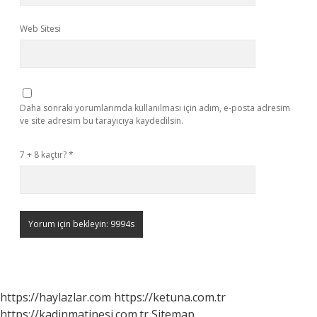
Web Sitesi
Daha sonraki yorumlarımda kullanılması için adım, e-posta adresim
ve site adresim bu tarayıcıya kaydedilsin.
7 + 8 kaçtır?
*
https://haylazlar.com
https://ketuna.com.tr
https://kadinmatinesi.com.tr
Sitemap