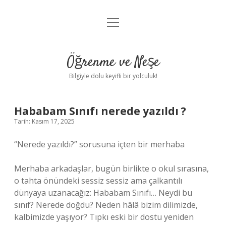
menüyü
Anasayfa
aç
Gizlilik Politikası
Öğrenme ve Neşe
Yasal Uyarı
Bilgiyle dolu keyifli bir yolculuk!
Hakkımızda
Hababam Sınıfı nerede yazıldı ?
Tarih: Kasım 17, 2025
“Nerede yazıldı?” sorusuna içten bir merhaba
Merhaba arkadaşlar, bugün birlikte o okul sırasına,
o tahta önündeki sessiz sessiz ama çalkantılı
dünyaya uzanacağız: Hababam Sınıfı… Neydi bu
sınıf? Nerede doğdu? Neden hâlâ bizim dilimizde,
kalbimizde yaşıyor? Tıpkı eski bir dostu yeniden