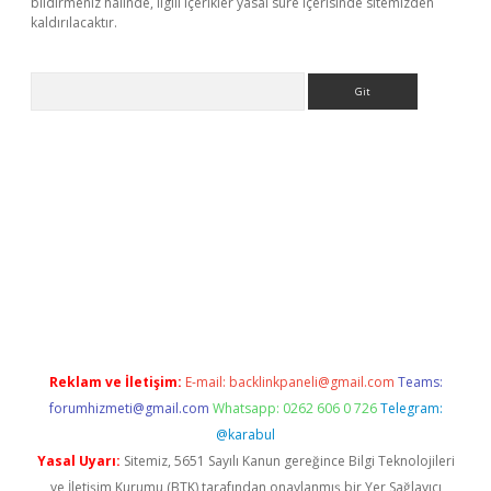
bildirmeniz halinde, ilgili içerikler yasal süre içerisinde sitemizden
kaldırılacaktır.
Arama
r.xyz/
betci.co
betci giriş
betci.online
hiltonbetgir.online
Reklam ve İletişim:
E-mail:
backlinkpaneli@gmail.com
Teams:
forumhizmeti@gmail.com
Whatsapp: 0262 606 0 726
Telegram:
@karabul
Yasal Uyarı:
Sitemiz, 5651 Sayılı Kanun gereğince Bilgi Teknolojileri
ve İletişim Kurumu (BTK) tarafından onaylanmış bir Yer Sağlayıcı