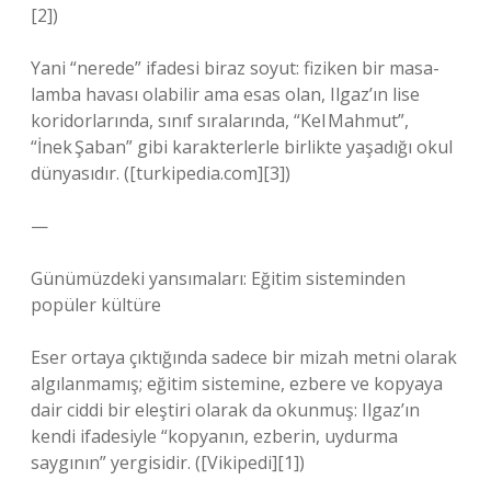
[2])
Yani “nerede” ifadesi biraz soyut: fiziken bir masa-
lamba havası olabilir ama esas olan, Ilgaz’ın lise
koridorlarında, sınıf sıralarında, “Kel Mahmut”,
“İnek Şaban” gibi karakterlerle birlikte yaşadığı okul
dünyasıdır. ([turkipedia.com][3])
—
Günümüzdeki yansımaları: Eğitim sisteminden
popüler kültüre
Eser ortaya çıktığında sadece bir mizah metni olarak
algılanmamış; eğitim sistemine, ezbere ve kopyaya
dair ciddi bir eleştiri olarak da okunmuş: Ilgaz’ın
kendi ifadesiyle “kopyanın, ezberin, uydurma
saygının” yergisidir. ([Vikipedi][1])