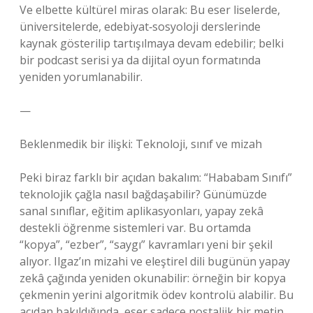
Ve elbette kültürel miras olarak: Bu eser liselerde,
üniversitelerde, edebiyat‑sosyoloji derslerinde
kaynak gösterilip tartışılmaya devam edebilir; belki
bir podcast serisi ya da dijital oyun formatında
yeniden yorumlanabilir.
—
Beklenmedik bir ilişki: Teknoloji, sınıf ve mizah
Peki biraz farklı bir açıdan bakalım: “Hababam Sınıfı”
teknolojik çağla nasıl bağdaşabilir? Günümüzde
sanal sınıflar, eğitim aplikasyonları, yapay zekâ
destekli öğrenme sistemleri var. Bu ortamda
“kopya”, “ezber”, “saygı” kavramları yeni bir şekil
alıyor. Ilgaz’ın mizahi ve eleştirel dili bugünün yapay
zekâ çağında yeniden okunabilir: örneğin bir kopya
çekmenin yerini algoritmik ödev kontrolü alabilir. Bu
açıdan bakıldığında, eser sadece nostaljik bir metin