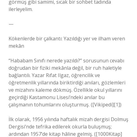
görmüş gibi samimi, sıcak bir sohbet tadında
ilerleyelim.
—
Kökenlerde bir çalkantı: Yazıldığı yer ve ilham veren
mekân
“Hababam Sınıfı nerede yazıldı?” sorusunun cevabı
doğrudan bir fiziki mekânla değil, bir ruh haletiyle
bağlantılı. Yazar Rıfat Ilgaz, öğrencilik ve
öğretmenlik yıllarında biriktirdiği anıları, gözlemleri
ve mizahını kaleme dökmüş. Özellikle okul yıllarını
geçirdiği Kastamonu Lisesi’ndeki anılar bu
çalışmanın tohumlarını oluşturmuş. ([Vikipedi][1])
İlk olarak, 1956 yılında haftalık mizah dergisi Dolmuş
Dergisi’nde tefrika edilerek okurla buluşmuş;
ardından 1957’de kitap hâline gelmiş. ([1000Kitap]