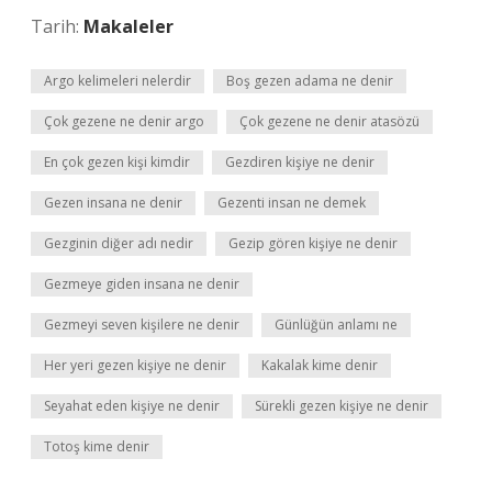
Tarih:
Makaleler
Argo kelimeleri nelerdir
Boş gezen adama ne denir
Çok gezene ne denir argo
Çok gezene ne denir atasözü
En çok gezen kişi kimdir
Gezdiren kişiye ne denir
Gezen insana ne denir
Gezenti insan ne demek
Gezginin diğer adı nedir
Gezip gören kişiye ne denir
Gezmeye giden insana ne denir
Gezmeyi seven kişilere ne denir
Günlüğün anlamı ne
Her yeri gezen kişiye ne denir
Kakalak kime denir
Seyahat eden kişiye ne denir
Sürekli gezen kişiye ne denir
Totoş kime denir