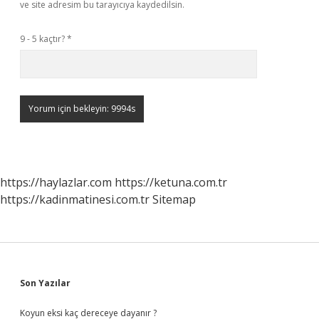
ve site adresim bu tarayıcıya kaydedilsin.
9 - 5 kaçtır?
*
https://haylazlar.com
https://ketuna.com.tr
https://kadinmatinesi.com.tr
Sitemap
Sidebar
Son Yazılar
Koyun eksi kaç dereceye dayanır ?