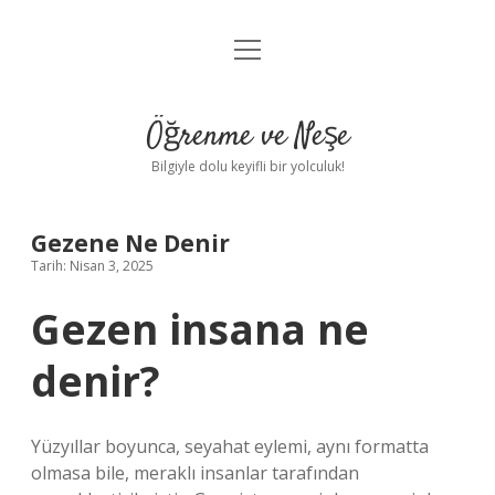
menüyü
Anasayfa
aç
Gizlilik Politikası
Öğrenme ve Neşe
Yasal Uyarı
Bilgiyle dolu keyifli bir yolculuk!
Hakkımızda
Gezene Ne Denir
Tarih: Nisan 3, 2025
Gezen insana ne
denir?
Yüzyıllar boyunca, seyahat eylemi, aynı formatta
olmasa bile, meraklı insanlar tarafından