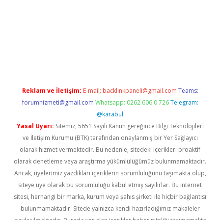
xyz/
betci.co
betci giriş
betci.online
hiltonbetgir.online
Reklam ve İletişim:
E-mail:
backlinkpaneli@gmail.com
Teams:
forumhizmeti@gmail.com
Whatsapp: 0262 606 0 726
Telegram:
@karabul
Yasal Uyarı:
Sitemiz, 5651 Sayılı Kanun gereğince Bilgi Teknolojileri
ve İletişim Kurumu (BTK) tarafından onaylanmış bir Yer Sağlayıcı
olarak hizmet vermektedir. Bu nedenle, sitedeki içerikleri proaktif
olarak denetleme veya araştırma yükümlülüğümüz bulunmamaktadır.
Ancak, üyelerimiz yazdıkları içeriklerin sorumluluğunu taşımakta olup,
siteye üye olarak bu sorumluluğu kabul etmiş sayılırlar. Bu internet
sitesi, herhangi bir marka, kurum veya şahıs şirketi ile hiçbir bağlantısı
bulunmamaktadır. Sitede yalnızca kendi hazırladığımız makaleler