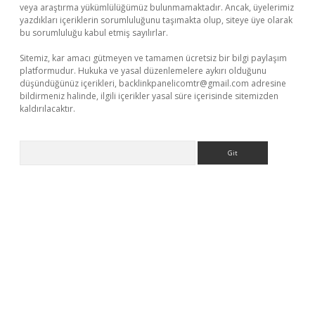
veya araştırma yükümlülüğümüz bulunmamaktadır. Ancak, üyelerimiz
yazdıkları içeriklerin sorumluluğunu taşımakta olup, siteye üye olarak
bu sorumluluğu kabul etmiş sayılırlar.
Sitemiz, kar amacı gütmeyen ve tamamen ücretsiz bir bilgi paylaşım
platformudur. Hukuka ve yasal düzenlemelere aykırı olduğunu
düşündüğünüz içerikleri,
backlinkpanelicomtr@gmail.com
adresine
bildirmeniz halinde, ilgili içerikler yasal süre içerisinde sitemizden
kaldırılacaktır.
Arama
z/
betci.co
betci giriş
betci.online
hiltonbetgir.online