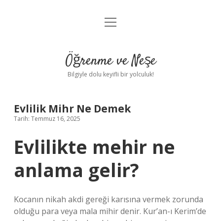
menüyü
Anasayfa
aç
Gizlilik Politikası
Öğrenme ve Neşe
Yasal Uyarı
Bilgiyle dolu keyifli bir yolculuk!
Hakkımızda
Evlilik Mihr Ne Demek
Tarih: Temmuz 16, 2025
Evlilikte mehir ne
anlama gelir?
Kocanın nikah akdi gereği karısına vermek zorunda
olduğu para veya mala mihir denir. Kur’an-ı Kerim’de