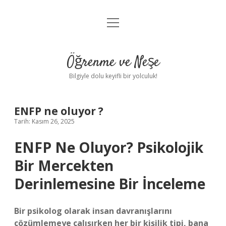
menüyü
Anasayfa
aç
Gizlilik Politikası
Öğrenme ve Neşe
Yasal Uyarı
Bilgiyle dolu keyifli bir yolculuk!
Hakkımızda
ENFP ne oluyor ?
Tarih: Kasım 26, 2025
ENFP Ne Oluyor? Psikolojik
Bir Mercekten
Derinlemesine Bir İnceleme
Bir psikolog olarak insan davranışlarını
çözümlemeye çalışırken her bir kişilik tipi, bana