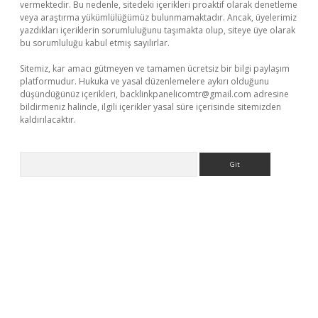
vermektedir. Bu nedenle, sitedeki içerikleri proaktif olarak denetleme
veya araştırma yükümlülüğümüz bulunmamaktadır. Ancak, üyelerimiz
yazdıkları içeriklerin sorumluluğunu taşımakta olup, siteye üye olarak
bu sorumluluğu kabul etmiş sayılırlar.
Sitemiz, kar amacı gütmeyen ve tamamen ücretsiz bir bilgi paylaşım
platformudur. Hukuka ve yasal düzenlemelere aykırı olduğunu
düşündüğünüz içerikleri,
backlinkpanelicomtr@gmail.com
adresine
bildirmeniz halinde, ilgili içerikler yasal süre içerisinde sitemizden
kaldırılacaktır.
Arama
r.xyz/
betci.co
betci giriş
betci.online
hiltonbetgir.online