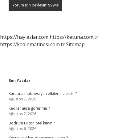
https://haylazlar.com
https://ketuna.com.tr
https://kadinmatinesi.com.tr
Sitemap
Sidebar
Son Yazılar
Kurutma makinesi yan etkileri nelerdir ?
Ağustos 7, 2026
Kediler aura görür mü ?
Ağustos 7, 2026
Bodrum Hilton otel kimin ?
Ağustos 6, 2026
Koyun eksi kaç dereceye dayanır ?