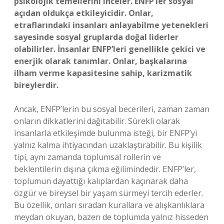
psikolojik temellerini inceler. ENFP’ler sosyal
açıdan oldukça etkileyicidir. Onlar,
etraflarındaki insanları anlayabilme yetenekleri
sayesinde sosyal gruplarda doğal liderler
olabilirler. İnsanlar ENFP’leri genellikle çekici ve
enerjik olarak tanımlar. Onlar, başkalarına
ilham verme kapasitesine sahip, karizmatik
bireylerdir.
Ancak, ENFP’lerin bu sosyal becerileri, zaman zaman
onların dikkatlerini dağıtabilir. Sürekli olarak
insanlarla etkileşimde bulunma isteği, bir ENFP’yi
yalnız kalma ihtiyacından uzaklaştırabilir. Bu kişilik
tipi, aynı zamanda toplumsal rollerin ve
beklentilerin dışına çıkma eğilimindedir. ENFP’ler,
toplumun dayattığı kalıplardan kaçınarak daha
özgür ve bireysel bir yaşam sürmeyi tercih ederler.
Bu özellik, onları sıradan kurallara ve alışkanlıklara
meydan okuyan, bazen de toplumda yalnız hisseden