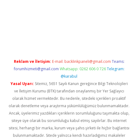
z/
betci.co
betci giriş
betci.online
hiltonbetgir.online
Reklam ve İletişim:
E-mail:
backlinkpaneli@gmail.com
Teams:
forumhizmeti@gmail.com
Whatsapp: 0262 606 0 726
Telegram:
@karabul
Yasal Uyarı:
Sitemiz, 5651 Sayılı Kanun gereğince Bilgi Teknolojileri
ve İletişim Kurumu (BTK) tarafından onaylanmış bir Yer Sağlayıcı
olarak hizmet vermektedir. Bu nedenle, sitedeki içerikleri proaktif
olarak denetleme veya araştırma yükümlülüğümüz bulunmamaktadır.
Ancak, üyelerimiz yazdıkları içeriklerin sorumluluğunu taşımakta olup,
siteye üye olarak bu sorumluluğu kabul etmiş sayılırlar. Bu internet
sitesi, herhangi bir marka, kurum veya şahıs şirketi ile hiçbir bağlantısı
bulunmamaktadır. Sitede yalnızca kendi hazırladığımız makaleler