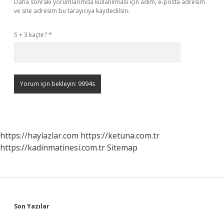
Daha sonraki yorumlarımda kullanılması için adım, e-posta adresim
ve site adresim bu tarayıcıya kaydedilsin.
5 + 3 kaçtır?
*
https://haylazlar.com
https://ketuna.com.tr
https://kadinmatinesi.com.tr
Sitemap
Sidebar
Son Yazılar