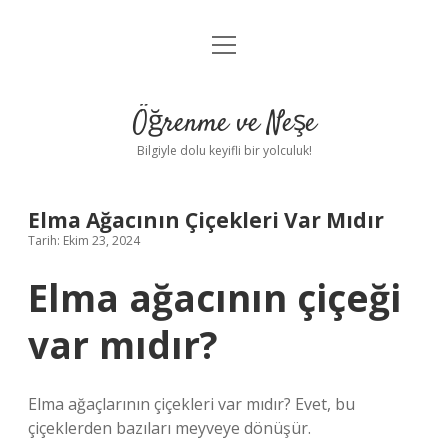
menüyü
Anasayfa
aç
Gizlilik Politikası
Öğrenme ve Neşe
Yasal Uyarı
Bilgiyle dolu keyifli bir yolculuk!
Hakkımızda
Elma Ağacının Çiçekleri Var Mıdır
Tarih: Ekim 23, 2024
Elma ağacının çiçeği
var mıdır?
Elma ağaçlarının çiçekleri var mıdır? Evet, bu
çiçeklerden bazıları meyveye dönüşür.