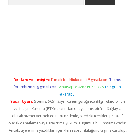
r.xyz/
betci.co
betci giriş
betci.online
hiltonbetgir.online
Reklam ve İletişim:
E-mail:
backlinkpaneli@gmail.com
Teams:
forumhizmeti@gmail.com
Whatsapp: 0262 606 0 726
Telegram:
@karabul
Yasal Uyarı:
Sitemiz, 5651 Sayılı Kanun gereğince Bilgi Teknolojileri
ve İletişim Kurumu (BTK) tarafından onaylanmış bir Yer Sağlayıcı
olarak hizmet vermektedir. Bu nedenle, sitedeki içerikleri proaktif
olarak denetleme veya araştırma yükümlülüğümüz bulunmamaktadır.
Ancak, üyelerimiz yazdıkları içeriklerin sorumluluğunu taşımakta olup,