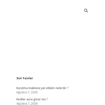
Sidebar
Son Yazılar
ilbet
betci
piabellacasino sitesi
https://www.betexper.xyz/
be
Kurutma makinesi yan etkileri nelerdir ?
Ağustos 7, 2026
Kediler aura görür mü ?
Ağustos 7, 2026