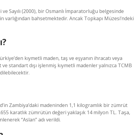
 ve Sayılı (2000), bir Osmanlı İmparatorluğu belgesinde
nin varlığından bahsetmektedir. Ancak Topkapı Müzesi’ndeki
ı?
Türkiye’den kıymetli maden, taş ve eşyanın ihracatı veya
rt ve standart dışı işlenmiş kıymetli madenler yalnızca TCMB
ilebilecektir.
eld’in Zambiya’daki madeninden 1,1 kilogramlık bir zümrüt
5.655 karatlık zümrütün değeri yaklaşık 14 milyon TL. Taşa,
enerek “Aslan” adı verildi.