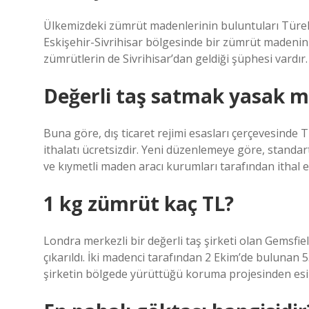
Ülkemizdeki zümrüt madenlerinin buluntuları Türeli
Eskişehir-Sivrihisar bölgesinde bir zümrüt madeni
zümrütlerin de Sivrihisar’dan geldiği şüphesi vardır.
Değerli taş satmak yasak m
Buna göre, dış ticaret rejimi esasları çerçevesinde 
ithalatı ücretsizdir. Yeni düzenlemeye göre, standa
ve kıymetli maden aracı kurumları tarafından ithal ed
1 kg zümrüt kaç TL?
Londra merkezli bir değerli taş şirketi olan Gemsfi
çıkarıldı. İki madenci tarafından 2 Ekim’de bulunan 
şirketin bölgede yürüttüğü koruma projesinden esinl