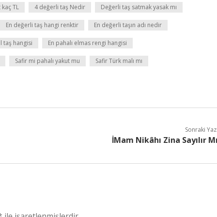
 kaç TL
4 değerli taş Nedir
Değerli taş satmak yasak mı
En değerli taş hangi renktir
En değerli taşın adı nedir
l taş hangisi
En pahalı elmas rengi hangisi
Safir mi pahalı yakut mu
Safir Türk malı mı
Sonraki Yaz
İMam Nikâhı Zina Sayılır M
*
ile işaretlenmişlerdir