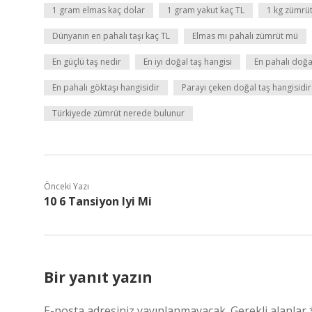
1 gram elmas kaç dolar
1 gram yakut kaç TL
1 kg zümrüt
Dünyanın en pahalı taşı kaç TL
Elmas mı pahalı zümrüt mü
En güçlü taş nedir
En iyi doğal taş hangisi
En pahalı doğa
En pahalı göktaşı hangisidir
Parayı çeken doğal taş hangisidir
Türkiyede zümrüt nerede bulunur
Önceki Yazı
10 6 Tansiyon Iyi Mi
Bir yanıt yazın
E-posta adresiniz yayınlanmayacak.
Gerekli alanlar