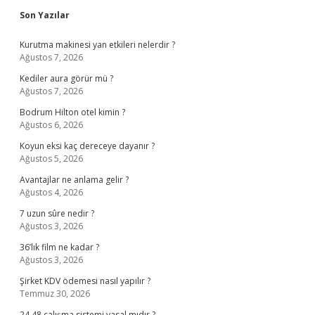
Sidebar
Son Yazılar
Kurutma makinesi yan etkileri nelerdir ?
Ağustos 7, 2026
Kediler aura görür mü ?
Ağustos 7, 2026
Bodrum Hilton otel kimin ?
Ağustos 6, 2026
Koyun eksi kaç dereceye dayanır ?
Ağustos 5, 2026
Avantajlar ne anlama gelir ?
Ağustos 4, 2026
7 uzun sûre nedir ?
Ağustos 3, 2026
36’lık film ne kadar ?
Ağustos 3, 2026
Şirket KDV ödemesi nasıl yapılır ?
Temmuz 30, 2026
24 48 çalışma sistemi yasal mıdır ?