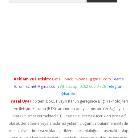
er.xyz/
betci.co
betci giriş
betci.online
hiltonbetgir.online
Reklam ve İletişim:
E-mail:
backlinkpaneli@gmail.com
Teams:
forumhizmeti@gmail.com
Whatsapp: 0262 606 0 726
Telegram:
@karabul
Yasal Uyarı:
Sitemiz, 5651 Sayılı Kanun gereğince Bilgi Teknolojileri
ve İletişim Kurumu (BTK) tarafından onaylanmış bir Yer Sağlayıcı
olarak hizmet vermektedir. Bu nedenle, sitedeki içerikleri proaktif
olarak denetleme veya araştırma yükümlülüğümüz bulunmamaktadır.
Ancak, üyelerimiz yazdıkları içeriklerin sorumluluğunu taşımakta olup,