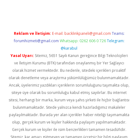
xyz/
betci.co
betci giriş
betci.online
hiltonbetgir.online
Reklam ve İletişim:
E-mail:
backlinkpaneli@gmail.com
Teams:
forumhizmeti@gmail.com
Whatsapp: 0262 606 0 726
Telegram:
@karabul
Yasal Uyarı:
Sitemiz, 5651 Sayılı Kanun gereğince Bilgi Teknolojileri
ve İletişim Kurumu (BTK) tarafından onaylanmış bir Yer Sağlayıcı
olarak hizmet vermektedir. Bu nedenle, sitedeki içerikleri proaktif
olarak denetleme veya araştırma yükümlülüğümüz bulunmamaktadır.
Ancak, üyelerimiz yazdıkları içeriklerin sorumluluğunu taşımakta olup,
siteye üye olarak bu sorumluluğu kabul etmiş sayılırlar. Bu internet
sitesi, herhangi bir marka, kurum veya şahıs şirketi ile hiçbir bağlantısı
bulunmamaktadır. Sitede yalnızca kendi hazırladığımız makaleler
paylaşılmaktadır. Burada yer alan içerikler haber niteliği taşımamakta
olup, gerçek kurum ve kişiler hakkında paylaşım yapılmamaktadır.
Gerçek kurum ve kişiler ile isim benzerlikleri tamamen tesadüfidir.
Sitemiz, kar amacı gütmeyen ve tamamen ücretsiz bir bilgi paylaşım