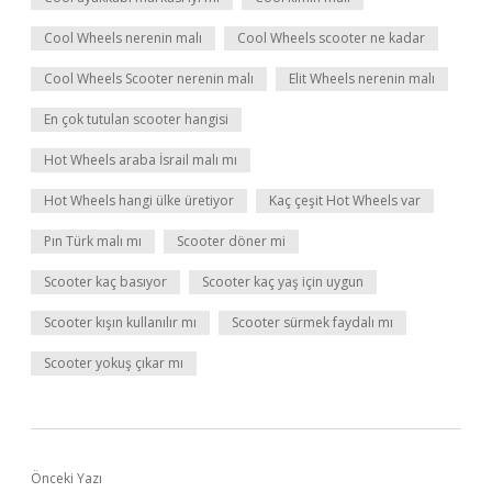
Cool Wheels nerenin malı
Cool Wheels scooter ne kadar
Cool Wheels Scooter nerenin malı
Elit Wheels nerenin malı
En çok tutulan scooter hangisi
Hot Wheels araba İsrail malı mı
Hot Wheels hangi ülke üretiyor
Kaç çeşit Hot Wheels var
Pın Türk malı mı
Scooter döner mi
Scooter kaç basıyor
Scooter kaç yaş için uygun
Scooter kışın kullanılır mı
Scooter sürmek faydalı mı
Scooter yokuş çıkar mı
Önceki Yazı