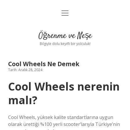
menüyü
Anasayfa
aç
Gizlilik Politikası
Öğrenme ve Neşe
Yasal Uyarı
Bilgiyle dolu keyifli bir yolculuk!
Hakkımızda
Cool Wheels Ne Demek
Tarih: Aralık 28, 2024
Cool Wheels nerenin
malı?
Cool Wheels, yüksek kalite standartlarına uygun
olarak ürettiği %100 yerli scooter’larıyla Türkiye’nin