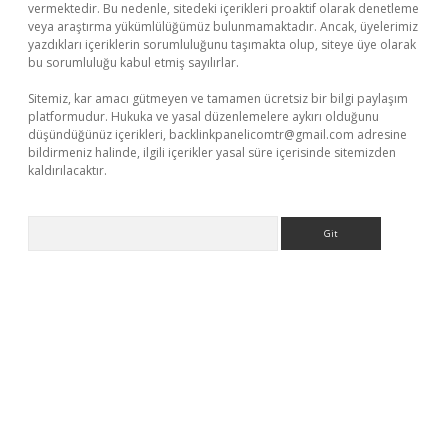
vermektedir. Bu nedenle, sitedeki içerikleri proaktif olarak denetleme
veya araştırma yükümlülüğümüz bulunmamaktadır. Ancak, üyelerimiz
yazdıkları içeriklerin sorumluluğunu taşımakta olup, siteye üye olarak
bu sorumluluğu kabul etmiş sayılırlar.
Sitemiz, kar amacı gütmeyen ve tamamen ücretsiz bir bilgi paylaşım
platformudur. Hukuka ve yasal düzenlemelere aykırı olduğunu
düşündüğünüz içerikleri,
backlinkpanelicomtr@gmail.com
adresine
bildirmeniz halinde, ilgili içerikler yasal süre içerisinde sitemizden
kaldırılacaktır.
Arama
er.xyz/
betci.co
betci giriş
betci.online
hiltonbetgir.online