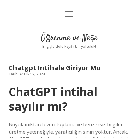
menüyü
Anasayfa
aç
Gizlilik Politikası
Öğrenme ve Neşe
Yasal Uyarı
Bilgiyle dolu keyifli bir yolculuk!
Hakkımızda
Chatgpt Intihale Giriyor Mu
Tarih: Aralık 19, 2024
ChatGPT intihal
sayılır mı?
Büyük miktarda veri toplama ve benzersiz bilgiler
üretme yeteneğiyle, yaratıcılığın sınırı yoktur. Ancak,