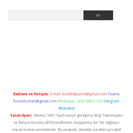
Arama
xyz/
betci.co
betci giriş
betci.online
hiltonbetgir.online
Reklam ve İletişim:
E-mail:
backlinkpaneli@gmail.com
Teams:
forumhizmeti@gmail.com
Whatsapp: 0262 606 0 726
Telegram:
@karabul
Yasal Uyarı:
Sitemiz, 5651 Sayılı Kanun gereğince Bilgi Teknolojileri
ve İletişim Kurumu (BTK) tarafından onaylanmış bir Yer Sağlayıcı
olarak hizmet vermektedir. Bu nedenle, sitedeki içerikleri proaktif