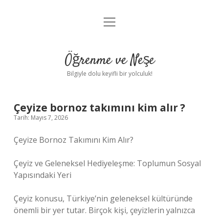
menüyü
Anasayfa
aç
Gizlilik Politikası
Öğrenme ve Neşe
Yasal Uyarı
Bilgiyle dolu keyifli bir yolculuk!
Hakkımızda
Çeyize bornoz takımını kim alır ?
Tarih: Mayıs 7, 2026
Çeyize Bornoz Takımını Kim Alır?
Çeyiz ve Geleneksel Hediyeleşme: Toplumun Sosyal
Yapısındaki Yeri
Çeyiz konusu, Türkiye’nin geleneksel kültüründe
önemli bir yer tutar. Birçok kişi, çeyizlerin yalnızca