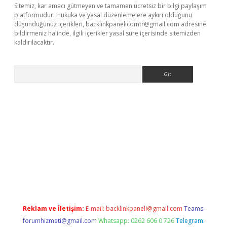
Sitemiz, kar amacı gütmeyen ve tamamen ücretsiz bir bilgi paylaşım
platformudur. Hukuka ve yasal düzenlemelere aykırı olduğunu
düşündüğünüz içerikleri,
backlinkpanelicomtr@gmail.com
adresine
bildirmeniz halinde, ilgili içerikler yasal süre içerisinde sitemizden
kaldırılacaktır.
Arama
yz/
betci.co
betci giriş
betci.online
hiltonbetgir.online
Reklam ve İletişim:
E-mail:
backlinkpaneli@gmail.com
Teams:
forumhizmeti@gmail.com
Whatsapp: 0262 606 0 726
Telegram: