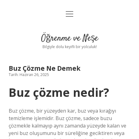
menüyü
Anasayfa
aç
Gizlilik Politikası
Öğrenme ve Neşe
Yasal Uyarı
Bilgiyle dolu keyifli bir yolculuk!
Hakkımızda
Buz Çözme Ne Demek
Tarih: Haziran 26, 2025
Buz çözme nedir?
Buz çözme, bir yüzeyden kar, buz veya kırağıyı
temizleme işlemidir. Buz çözme, sadece buzu
çözmekle kalmayıp aynı zamanda yüzeyde kalan ve
yeni buz oluşumunu bir süreliğine geciktiren veya