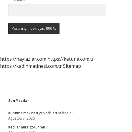
https://haylazlar.com
https://ketuna.com.tr
https://kadinmatinesi.com.tr
Sitemap
Sidebar
Son Yazılar
Kurutma makinesi yan etkileri nelerdir ?
Ağustos 7, 2026
Kediler aura görür mü ?