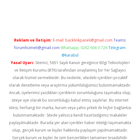
z/
betci.co
betci giriş
betci.online
hiltonbetgir.online
Reklam ve İletişim:
E-mail:
backlinkpaneli@gmail.com
Teams:
forumhizmeti@gmail.com
Whatsapp: 0262 606 0 726
Telegram:
@karabul
Yasal Uyarı:
Sitemiz, 5651 Sayılı Kanun gereğince Bilgi Teknolojileri
ve İletişim Kurumu (BTK) tarafından onaylanmış bir Yer Sağlayıcı
olarak hizmet vermektedir. Bu nedenle, sitedeki içerikleri proaktif
olarak denetleme veya araştırma yükümlülüğümüz bulunmamaktadır.
Ancak, üyelerimiz yazdıkları içeriklerin sorumluluğunu taşımakta olup,
siteye üye olarak bu sorumluluğu kabul etmiş sayılırlar. Bu internet
sitesi, herhangi bir marka, kurum veya şahıs şirketi ile hiçbir bağlantısı
bulunmamaktadır. Sitede yalnızca kendi hazırladığımız makaleler
paylaşılmaktadır. Burada yer alan içerikler haber niteliği taşımamakta
olup, gerçek kurum ve kişiler hakkında paylaşım yapılmamaktadır.
Gerçek kurum ve kişiler ile isim benzerlikleri tamamen tesadüfidir.