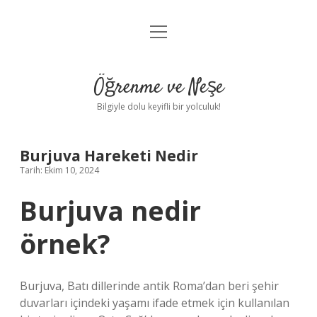
menüyü
Anasayfa
aç
Gizlilik Politikası
Öğrenme ve Neşe
Yasal Uyarı
Bilgiyle dolu keyifli bir yolculuk!
Hakkımızda
Burjuva Hareketi Nedir
Tarih: Ekim 10, 2024
Burjuva nedir
örnek?
Burjuva, Batı dillerinde antik Roma’dan beri şehir
duvarları içindeki yaşamı ifade etmek için kullanılan