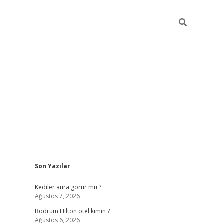
Sidebar
Son Yazılar
ilbet
betci
piabellacasino sitesi
https://www.betexper.xyz
Kediler aura görür mü ?
Ağustos 7, 2026
Bodrum Hilton otel kimin ?
Ağustos 6, 2026