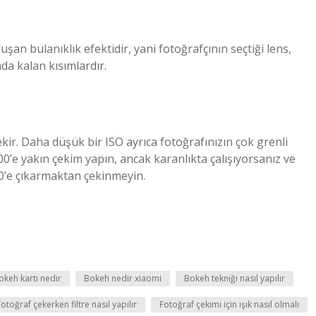
an bulanıklık efektidir, yani fotoğrafçının seçtiği lens,
da kalan kısımlardır.
kir. Daha düşük bir ISO ayrıca fotoğrafınızın çok grenli
’e yakın çekim yapın, ancak karanlıkta çalışıyorsanız ve
00’e çıkarmaktan çekinmeyin.
okeh kartı nedir
Bokeh nedir xiaomi
Bokeh tekniği nasıl yapılır
Fotoğraf çekerken filtre nasıl yapılır
Fotoğraf çekimi için ışık nasıl olmalı