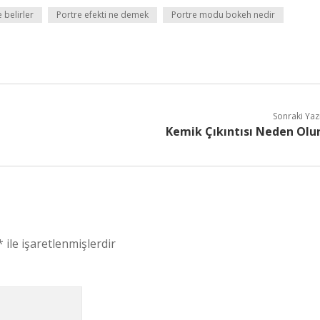
 belirler
Portre efekti ne demek
Portre modu bokeh nedir
Sonraki Yaz
Kemik Çıkıntısı Neden Olu
*
ile işaretlenmişlerdir