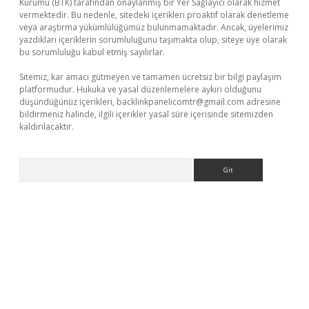
Kurumu (BTK) tarafından onaylanmış bir Yer Sağlayıcı olarak hizmet
vermektedir. Bu nedenle, sitedeki içerikleri proaktif olarak denetleme
veya araştırma yükümlülüğümüz bulunmamaktadır. Ancak, üyelerimiz
yazdıkları içeriklerin sorumluluğunu taşımakta olup, siteye üye olarak
bu sorumluluğu kabul etmiş sayılırlar.
Sitemiz, kar amacı gütmeyen ve tamamen ücretsiz bir bilgi paylaşım
platformudur. Hukuka ve yasal düzenlemelere aykırı olduğunu
düşündüğünüz içerikleri,
backlinkpanelicomtr@gmail.com
adresine
bildirmeniz halinde, ilgili içerikler yasal süre içerisinde sitemizden
kaldırılacaktır.
Arama
acasino sitesi
https://www.betexper.xyz/
betci.co
betci giriş
bet