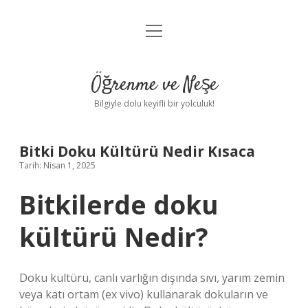
menüyü
Anasayfa
aç
Gizlilik Politikası
Öğrenme ve Neşe
Yasal Uyarı
Bilgiyle dolu keyifli bir yolculuk!
Hakkımızda
Bitki Doku Kültürü Nedir Kısaca
Tarih: Nisan 1, 2025
Bitkilerde doku
kültürü Nedir?
Doku kültürü, canlı varlığın dışında sıvı, yarım zemin
veya katı ortam (ex vivo) kullanarak dokuların ve