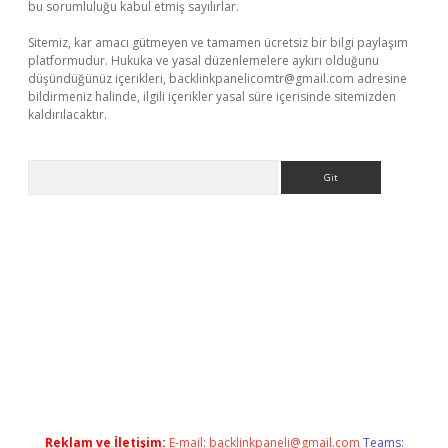
bu sorumluluğu kabul etmiş sayılırlar.
Sitemiz, kar amacı gütmeyen ve tamamen ücretsiz bir bilgi paylaşım
platformudur. Hukuka ve yasal düzenlemelere aykırı olduğunu
düşündüğünüz içerikleri,
backlinkpanelicomtr@gmail.com
adresine
bildirmeniz halinde, ilgili içerikler yasal süre içerisinde sitemizden
kaldırılacaktır.
Arama
z/
betci.co
betci giriş
betci.online
hiltonbetgir.online
Reklam ve İletişim:
E-mail:
backlinkpaneli@gmail.com
Teams: