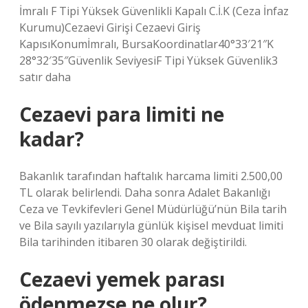
İmralı F Tipi Yüksek Güvenlikli Kapalı C.İ.K (Ceza İnfaz
Kurumu)Cezaevi Girişi Cezaevi Giriş
KapısıKonumİmralı, BursaKoordinatlar40°33′21″K
28°32′35″Güvenlik SeviyesiF Tipi Yüksek Güvenlik3
satır daha
Cezaevi para limiti ne
kadar?
Bakanlık tarafından haftalık harcama limiti 2.500,00
TL olarak belirlendi. Daha sonra Adalet Bakanlığı
Ceza ve Tevkifevleri Genel Müdürlüğü’nün Bila tarih
ve Bila sayılı yazılarıyla günlük kişisel mevduat limiti
Bila tarihinden itibaren 30 olarak değiştirildi.
Cezaevi yemek parası
ödenmezse ne olur?