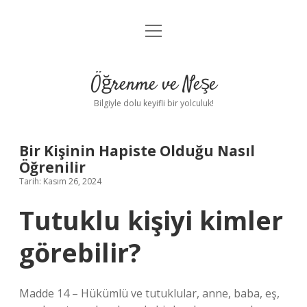
menüyü
Anasayfa
aç
Gizlilik Politikası
Öğrenme ve Neşe
Yasal Uyarı
Bilgiyle dolu keyifli bir yolculuk!
Hakkımızda
Bir Kişinin Hapiste Olduğu Nasıl
Öğrenilir
Tarih: Kasım 26, 2024
Tutuklu kişiyi kimler
görebilir?
Madde 14 – Hükümlü ve tutuklular, anne, baba, eş,