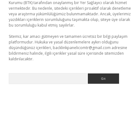
Kurumu (BTK) tarafından onaylanmış bir Yer Sağlayıcı olarak hizmet
vermektedir. Bu nedenle, sitedeki içerikleri proaktif olarak denetleme
veya araştırma yükümlülüğümüz bulunmamaktadır. Ancak, üyelerimiz
yazdıkları içeriklerin sorumluluğunu taşımakta olup, siteye üye olarak
bu sorumluluğu kabul etmiş sayılırlar.
Sitemiz, kar amacı gütmeyen ve tamamen ücretsiz bir bilgi paylaşım
platformudur. Hukuka ve yasal düzenlemelere aykırı olduğunu
düşündüğünüz içerikleri,
backlinkpanelicomtr@gmail.com
adresine
bildirmeniz halinde, ilgili içerikler yasal süre içerisinde sitemizden
kaldırılacaktır.
Arama
xyz/
betci.co
betci giriş
betci.online
hiltonbetgir.online