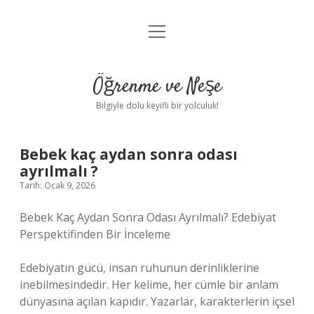
menüyü
Anasayfa
aç
Gizlilik Politikası
Öğrenme ve Neşe
Yasal Uyarı
Bilgiyle dolu keyifli bir yolculuk!
Hakkımızda
Bebek kaç aydan sonra odası
ayrılmalı ?
Tarih: Ocak 9, 2026
Bebek Kaç Aydan Sonra Odası Ayrılmalı? Edebiyat
Perspektifinden Bir İnceleme
Edebiyatın gücü, insan ruhunun derinliklerine
inebilmesindedir. Her kelime, her cümle bir anlam
dünyasına açılan kapıdır. Yazarlar, karakterlerin içsel