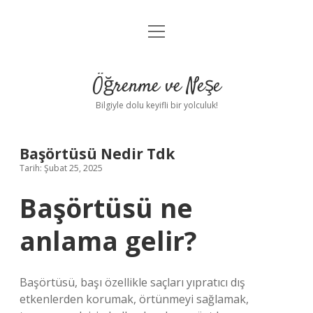
menüyü
Anasayfa
aç
Gizlilik Politikası
Öğrenme ve Neşe
Yasal Uyarı
Bilgiyle dolu keyifli bir yolculuk!
Hakkımızda
Başörtüsü Nedir Tdk
Tarih: Şubat 25, 2025
Başörtüsü ne
anlama gelir?
Başörtüsü, başı özellikle saçları yıpratıcı dış
etkenlerden korumak, örtünmeyi sağlamak,