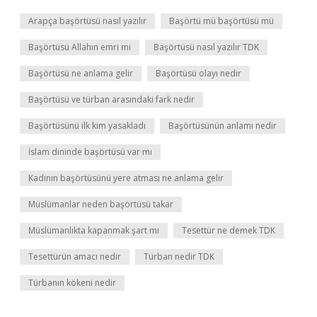
Arapça başörtüsü nasıl yazılır
Başörtü mü başörtüsü mü
Başörtüsü Allahın emri mi
Başörtüsü nasıl yazılır TDK
Başörtüsü ne anlama gelir
Başörtüsü olayı nedir
Başörtüsü ve türban arasındaki fark nedir
Başörtüsünü ilk kim yasakladı
Başörtüsünün anlamı nedir
İslam dininde başörtüsü var mı
Kadının başörtüsünü yere atması ne anlama gelir
Müslümanlar neden başörtüsü takar
Müslümanlıkta kapanmak şart mı
Tesettür ne demek TDK
Tesettürün amacı nedir
Türban nedir TDK
Türbanın kökeni nedir