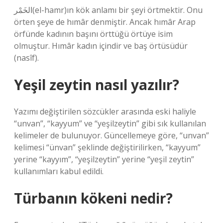
الخَمْر(el-hamr)ın kök anlamı bir şeyi örtmektir. Onu
örten şeye de hımâr denmiştir. Ancak hımâr Arap
örfünde kadının başını örttüğü örtüye isim
olmuştur. Hımâr kadın içindir ve baş örtüsüdür
(nasîf).
Yeşil zeytin nasıl yazılır?
Yazımı değiştirilen sözcükler arasında eski haliyle
“unvan”, “kayyum” ve “yeşilzeytin” gibi sık kullanılan
kelimeler de bulunuyor. Güncellemeye göre, “unvan”
kelimesi “ünvan” şeklinde değiştirilirken, “kayyum”
yerine “kayyım”, “yeşilzeytin” yerine “yeşil zeytin”
kullanımları kabul edildi.
Türbanın kökeni nedir?