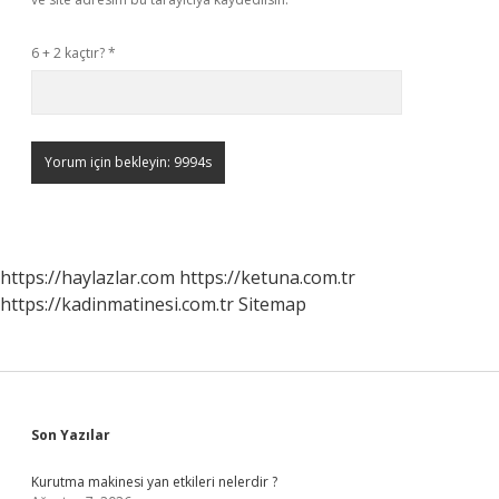
6 + 2 kaçtır?
*
https://haylazlar.com
https://ketuna.com.tr
https://kadinmatinesi.com.tr
Sitemap
Sidebar
Son Yazılar
Kurutma makinesi yan etkileri nelerdir ?