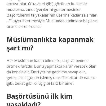
korusunlar. (Yüz ve el gibi) görünen kı- sımlar
müstesna, zînet (yer)lerini göstermesinler.
Başörtülerini ta yakalarının üzerine kadar salsınlar.
…”1 ayet-i kerimesiyle Müslüman kadınlara başlarını
örtmeleri emredildi.
Müslümanlıkta kapanmak
şart mı?
Her Müslüman kadın bilmeli ki, başı ve bedeni
örtmek farzdır. Bunu yapmakta karar verecek olan
da kendisidir. Emri yerine getirirse sevap alır,
getirmezse günah işlemiş olur. Tesettür de namaz
gibi, zekât gibi, oruç gibi farz bir amel.
Başörtüsünü ilk kim
yasakladı?