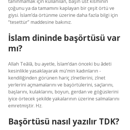
tanınmamak için kullanılan, başın üst kısmının
çoğunu ya da tamamını kaplayan bir çeşit örtü ve
giysi. İslam’da örtünme üzerine daha fazla bilgi için
“tesettür” maddesine bakınız.
İslam dininde başörtüsü var
mı?
Allah Teâlâ, bu ayetle, İslam’dan önceki bu âdeti
kesinlikle yasaklayarak mü’min kadınların -
kendiliğinden görünen hariç zînetlerini, zînet
yerlerini açmamalarını ve başörtülerini, saçlarını,
başlarını, kulaklarını, boyun, gerdan ve göğüslerini
iyice örtecek şekilde yakalarının üzerine salmalarını
emretmiştir. Hz.
Başörtüsü nasıl yazılır TDK?