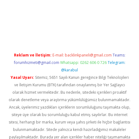
z/
betci.co
betci giriş
betci.online
hiltonbetgir.online
Reklam ve İletişim:
E-mail:
backlinkpaneli@gmail.com
Teams:
forumhizmeti@gmail.com
Whatsapp: 0262 606 0 726
Telegram:
@karabul
Yasal Uyarı:
Sitemiz, 5651 Sayılı Kanun gereğince Bilgi Teknolojileri
ve İletişim Kurumu (BTK) tarafından onaylanmış bir Yer Sağlayıcı
olarak hizmet vermektedir. Bu nedenle, sitedeki içerikleri proaktif
olarak denetleme veya araştırma yükümlülüğümüz bulunmamaktadır.
Ancak, üyelerimiz yazdıkları içeriklerin sorumluluğunu taşımakta olup,
siteye üye olarak bu sorumluluğu kabul etmiş sayılırlar. Bu internet
sitesi, herhangi bir marka, kurum veya şahıs şirketi ile hiçbir bağlantısı
bulunmamaktadır. Sitede yalnızca kendi hazırladığımız makaleler
paylaşılmaktadır. Burada yer alan içerikler haber niteliği taşımamakta