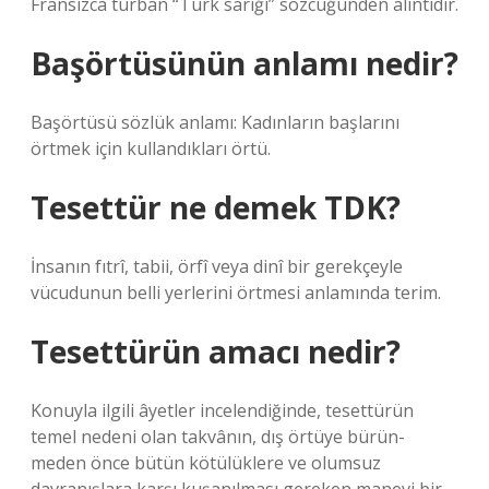
Fransızca turban “Türk sarığı” sözcüğünden alıntıdır.
Başörtüsünün anlamı nedir?
Başörtüsü sözlük anlamı: Kadınların başlarını
örtmek için kullandıkları örtü.
Tesettür ne demek TDK?
İnsanın fıtrî, tabii, örfî veya dinî bir gerekçeyle
vücudunun belli yerlerini örtmesi anlamında terim.
Tesettürün amacı nedir?
Konuyla ilgili âyetler incelendiğinde, tesettürün
temel nedeni olan takvânın, dış örtüye bürün-
meden önce bütün kötülüklere ve olumsuz