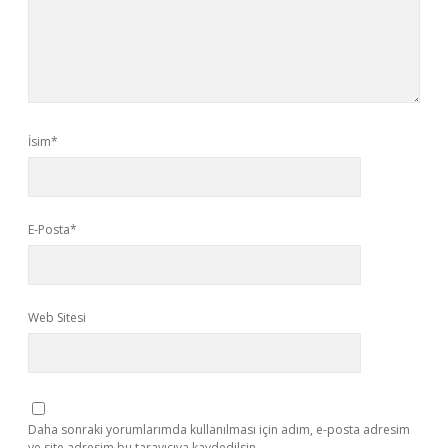
İsim*
E-Posta*
Web Sitesi
Daha sonraki yorumlarımda kullanılması için adım, e-posta adresim
ve site adresim bu tarayıcıya kaydedilsin.