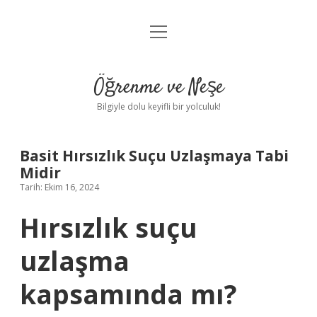
menüyü
Anasayfa
aç
Gizlilik Politikası
Öğrenme ve Neşe
Yasal Uyarı
Bilgiyle dolu keyifli bir yolculuk!
Hakkımızda
Basit Hırsızlık Suçu Uzlaşmaya Tabi
Midir
Tarih: Ekim 16, 2024
Hırsızlık suçu
uzlaşma
kapsamında mı?