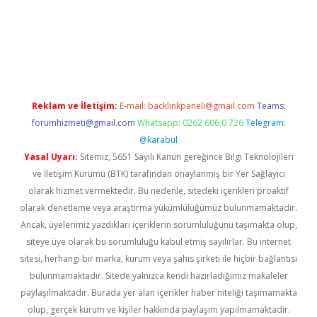
betci.co
betci giriş
betci.online
hiltonbetgir.online
Reklam ve İletişim:
E-mail:
backlinkpaneli@gmail.com
Teams:
forumhizmeti@gmail.com
Whatsapp: 0262 606 0 726
Telegram:
@karabul
Yasal Uyarı:
Sitemiz, 5651 Sayılı Kanun gereğince Bilgi Teknolojileri
ve İletişim Kurumu (BTK) tarafından onaylanmış bir Yer Sağlayıcı
olarak hizmet vermektedir. Bu nedenle, sitedeki içerikleri proaktif
olarak denetleme veya araştırma yükümlülüğümüz bulunmamaktadır.
Ancak, üyelerimiz yazdıkları içeriklerin sorumluluğunu taşımakta olup,
siteye üye olarak bu sorumluluğu kabul etmiş sayılırlar. Bu internet
sitesi, herhangi bir marka, kurum veya şahıs şirketi ile hiçbir bağlantısı
bulunmamaktadır. Sitede yalnızca kendi hazırladığımız makaleler
paylaşılmaktadır. Burada yer alan içerikler haber niteliği taşımamakta
olup, gerçek kurum ve kişiler hakkında paylaşım yapılmamaktadır.