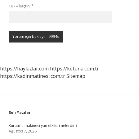
10 - 4 kaçtır?
*
https://haylazlar.com
https://ketuna.com.tr
https://kadinmatinesi.com.tr
Sitemap
Sidebar
Son Yazılar
Kurutma makinesi yan etkileri nelerdir ?
Ağustos 7, 2026