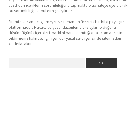
yazdıkları içeriklerin sorumluluğunu taşımakta olup, siteye üye olarak
bu sorumluluğu kabul etmiş sayılırlar.
Sitemiz, kar amacı gütmeyen ve tamamen ücretsiz bir bilgi paylaşım
platformudur. Hukuka ve yasal düzenlemelere aykırı olduğunu
düşündüğünüz içerikleri,
backlinkpanelicomtr@gmail.com
adresine
bildirmeniz halinde, ilgili içerikler yasal süre içerisinde sitemizden
kaldırılacaktır.
Arama
.xyz/
betci.co
betci giriş
betci.online
hiltonbetgir.online