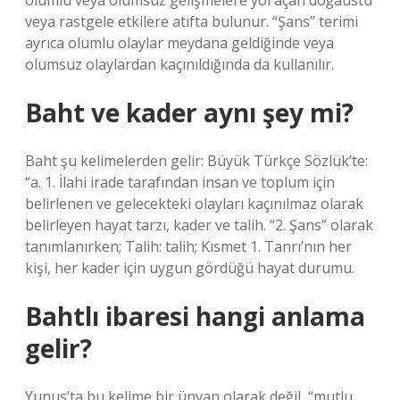
olumlu veya olumsuz gelişmelere yol açan doğaüstü
veya rastgele etkilere atıfta bulunur. “Şans” terimi
ayrıca olumlu olaylar meydana geldiğinde veya
olumsuz olaylardan kaçınıldığında da kullanılır.
Baht ve kader aynı şey mi?
Baht şu kelimelerden gelir: Büyük Türkçe Sözlük’te:
“a. 1. İlahi irade tarafından insan ve toplum için
belirlenen ve gelecekteki olayları kaçınılmaz olarak
belirleyen hayat tarzı, kader ve talih. “2. Şans” olarak
tanımlanırken; Talih: talih; Kısmet 1. Tanrı’nın her
kişi, her kader için uygun gördüğü hayat durumu.
Bahtlı ibaresi hangi anlama
gelir?
Yunus’ta bu kelime bir ünvan olarak değil, “mutlu,