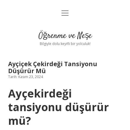
menüyü
Anasayfa
aç
Gizlilik Politikası
Öğrenme ve Neşe
Yasal Uyarı
Bilgiyle dolu keyifli bir yolculuk!
Hakkımızda
Ayçiçek Çekirdeği Tansiyonu
Düşürür Mü
Tarih: Kasım 23, 2024
Ayçekirdeği
tansiyonu düşürür
mü?