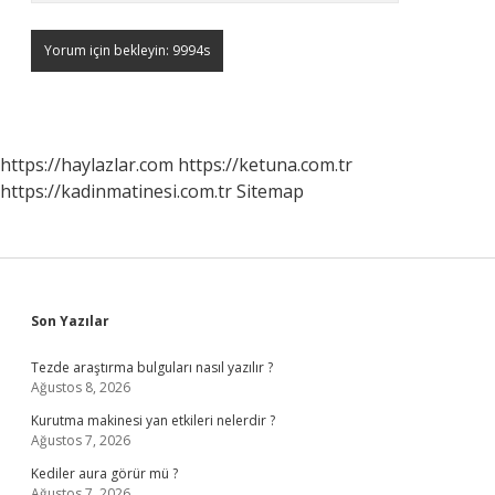
https://haylazlar.com
https://ketuna.com.tr
https://kadinmatinesi.com.tr
Sitemap
Sidebar
Son Yazılar
Tezde araştırma bulguları nasıl yazılır ?
Ağustos 8, 2026
Kurutma makinesi yan etkileri nelerdir ?
Ağustos 7, 2026
Kediler aura görür mü ?
Ağustos 7, 2026