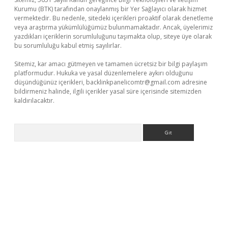
Kurumu (BTK) tarafından onaylanmış bir Yer Sağlayıcı olarak hizmet
vermektedir. Bu nedenle, sitedeki içerikleri proaktif olarak denetleme
veya araştırma yükümlülüğümüz bulunmamaktadır. Ancak, üyelerimiz
yazdıkları içeriklerin sorumluluğunu taşımakta olup, siteye üye olarak
bu sorumluluğu kabul etmiş sayılırlar.
Sitemiz, kar amacı gütmeyen ve tamamen ücretsiz bir bilgi paylaşım
platformudur. Hukuka ve yasal düzenlemelere aykırı olduğunu
düşündüğünüz içerikleri,
backlinkpanelicomtr@gmail.com
adresine
bildirmeniz halinde, ilgili içerikler yasal süre içerisinde sitemizden
kaldırılacaktır.
Arama
betci.co
betci giriş
betci.online
hiltonbetgir.online