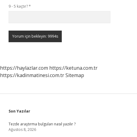
9 - 5 kaçtır?
*
https://haylazlar.com
https://ketuna.com.tr
https://kadinmatinesi.com.tr
Sitemap
Sidebar
Son Yazılar
Tezde araştırma bulguları nasıl yazılır ?
Ağustos 8, 2026