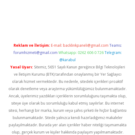
betci.co
betci giriş
betci.online
hiltonbetgir.online
Reklam ve İletişim:
E-mail:
backlinkpaneli@gmail.com
Teams:
forumhizmeti@gmail.com
Whatsapp: 0262 606 0 726
Telegram:
@karabul
Yasal Uyarı:
Sitemiz, 5651 Sayılı Kanun gereğince Bilgi Teknolojileri
ve İletişim Kurumu (BTK) tarafından onaylanmış bir Yer Sağlayıcı
olarak hizmet vermektedir. Bu nedenle, sitedeki içerikleri proaktif
olarak denetleme veya araştırma yükümlülüğümüz bulunmamaktadır.
Ancak, üyelerimiz yazdıkları içeriklerin sorumluluğunu taşımakta olup,
siteye üye olarak bu sorumluluğu kabul etmiş sayılırlar. Bu internet
sitesi, herhangi bir marka, kurum veya şahıs şirketi ile hiçbir bağlantısı
bulunmamaktadır. Sitede yalnızca kendi hazırladığımız makaleler
paylaşılmaktadır. Burada yer alan içerikler haber niteliği taşımamakta
olup, gerçek kurum ve kişiler hakkında paylaşım yapılmamaktadır.