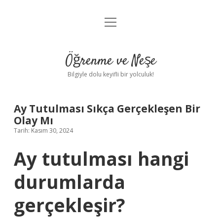
menüyü
Anasayfa
aç
Gizlilik Politikası
Öğrenme ve Neşe
Yasal Uyarı
Bilgiyle dolu keyifli bir yolculuk!
Hakkımızda
Ay Tutulması Sıkça Gerçekleşen Bir
Olay Mı
Tarih: Kasım 30, 2024
Ay tutulması hangi
durumlarda
gerçekleşir?