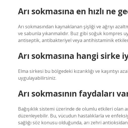
Arı sokmasına en hızlı ne geç
Arı sokmasından kaynaklanan şişliği ve ağrıyı azalt
ve sabunla yıkanmalıdır. Buz gibi soğuk kompres uygu
antiseptik, antibakteriyel veya antihistaminik etkil
Arı sokmasına hangi sirke iy
Elma sirkesi bu bölgedeki kızarıklığı ve kaşıntıyı az
uygulayabilirsiniz.
Arı sokmasının faydaları va
Bağışıklık sistemi üzerinde de olumlu etkileri olan arı
düzenleyebilir. Bu, vücudun hastalıklarla ve enfeksiy
sağlığı söz konusu olduğunda, arı zehri antioksidan 