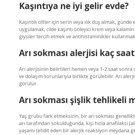
Kaşıntıya ne iyi gelir evde?
Kaşıntılı ciltler için serin veya ılık duş almak, gün
uygulamak, cilde kaşıntı önleyici krem ​​veya kalam
giysiler tercih etmek ve antihistaminikler kullanmak 
Arı sokması alerjisi kaç saat
Arı alerjisinin belirtileri hemen veya 1-2 saat sonra 
ve dolaşım sorunlarıyla birlikte görülebilir. Arı aler
görülür.
Arı sokması şişlik tehlikeli 
Yaş grubu fark etmeksizin, bir arı sokması genellikle 
arı tarafından sokulduğunda, kişi hızla anafilaksi (al
yaşamı tehdit eden bir alerjik reaksiyon meydana gel