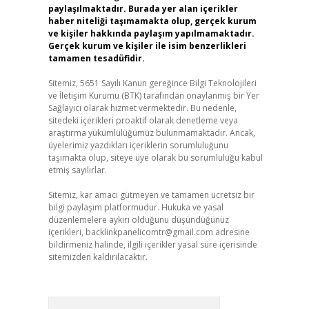
paylaşılmaktadır. Burada yer alan içerikler
haber niteliği taşımamakta olup, gerçek kurum
ve kişiler hakkında paylaşım yapılmamaktadır.
Gerçek kurum ve kişiler ile isim benzerlikleri
tamamen tesadüfidir.
Sitemiz, 5651 Sayılı Kanun gereğince Bilgi Teknolojileri
ve İletişim Kurumu (BTK) tarafından onaylanmış bir Yer
Sağlayıcı olarak hizmet vermektedir. Bu nedenle,
sitedeki içerikleri proaktif olarak denetleme veya
araştırma yükümlülüğümüz bulunmamaktadır. Ancak,
üyelerimiz yazdıkları içeriklerin sorumluluğunu
taşımakta olup, siteye üye olarak bu sorumluluğu kabul
etmiş sayılırlar.
Sitemiz, kar amacı gütmeyen ve tamamen ücretsiz bir
bilgi paylaşım platformudur. Hukuka ve yasal
düzenlemelere aykırı olduğunu düşündüğünüz
içerikleri,
backlinkpanelicomtr@gmail.com
adresine
bildirmeniz halinde, ilgili içerikler yasal süre içerisinde
sitemizden kaldırılacaktır.
Arama