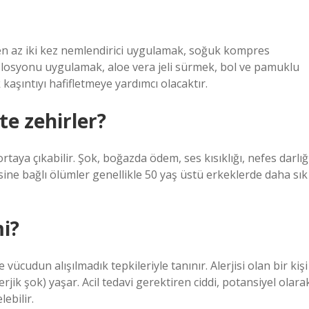
de en az iki kez nemlendirici uygulamak, soğuk kompres
in losyonu uygulamak, aloe vera jeli sürmek, bol ve pamuklu
kaşıntıyı hafifletmeye yardımcı olacaktır.
te zehirler?
ortaya çıkabilir. Şok, boğazda ödem, ses kısıklığı, nefes darlığ
jisine bağlı ölümler genellikle 50 yaş üstü erkeklerde daha sık
mi?
vücudun alışılmadık tepkileriyle tanınır. Alerjisi olan bir kişi
erjik şok) yaşar. Acil tedavi gerektiren ciddi, potansiyel olara
ebilir.