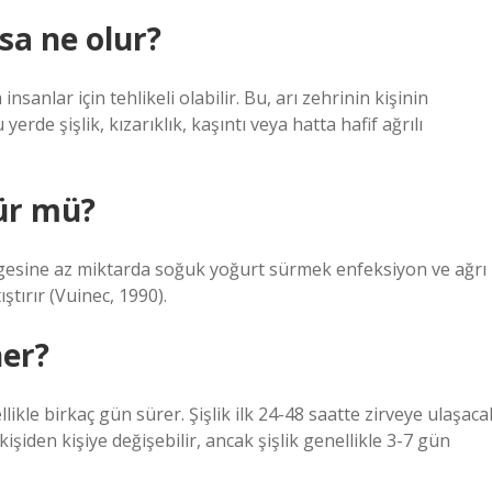
sa ne olur?
anlar için tehlikeli olabilir. Bu, arı zehrinin kişinin
rde şişlik, kızarıklık, kaşıntı veya hatta hafif ağrılı
ür mü?
lgesine az miktarda soğuk yoğurt sürmek enfeksiyon ve ağrı
ıştırır (Vuinec, 1990).
ner?
ikle birkaç gün sürer. Şişlik ilk 24-48 saatte zirveye ulaşaca
işiden kişiye değişebilir, ancak şişlik genellikle 3-7 gün