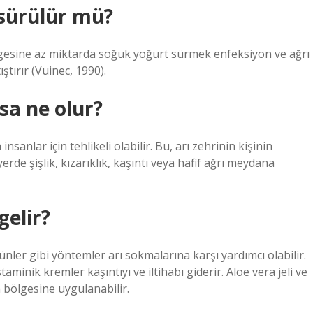
 sürülür mü?
lgesine az miktarda soğuk yoğurt sürmek enfeksiyon ve ağrı
ıştırır (Vuinec, 1990).
sa ne olur?
anlar için tehlikeli olabilir. Bu, arı zehrinin kişinin
rde şişlik, kızarıklık, kaşıntı veya hafif ağrı meydana
gelir?
ler gibi yöntemler arı sokmalarına karşı yardımcı olabilir.
aminik kremler kaşıntıyı ve iltihabı giderir. Aloe vera jeli ve
a bölgesine uygulanabilir.