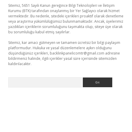
Sitemiz, 5651 Sayılı Kanun gereğince Bilgi Teknolojileri ve İletişim
Kurumu (BTK) tarafından onaylanmış bir Yer Sağlayıcı olarak hizmet
vermektedir. Bu nedenle, sitedeki içerikleri proaktif olarak denetleme
veya araştırma yükümlülüğümüz bulunmamaktadır. Ancak, üyelerimiz
yazdıkları içeriklerin sorumluluğunu taşımakta olup, siteye üye olarak
bu sorumluluğu kabul etmiş sayılırlar.
Sitemiz, kar amacı gütmeyen ve tamamen ücretsiz bir bilgi paylaşım
platformudur. Hukuka ve yasal düzenlemelere aykırı olduğunu
düşündüğünüz içerikleri,
backlinkpanelicomtr@gmail.com
adresine
bildirmeniz halinde, ilgili içerikler yasal süre içerisinde sitemizden
kaldırılacaktır.
Arama
z/
betci.co
betci giriş
betci.online
hiltonbetgir.online