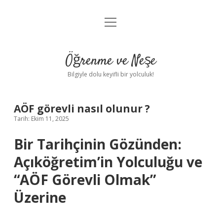
menüyü
Anasayfa
aç
Gizlilik Politikası
Öğrenme ve Neşe
Yasal Uyarı
Bilgiyle dolu keyifli bir yolculuk!
Hakkımızda
AÖF görevli nasıl olunur ?
Tarih: Ekim 11, 2025
Bir Tarihçinin Gözünden:
Açıköğretim’in Yolculuğu ve
“AÖF Görevli Olmak”
Üzerine