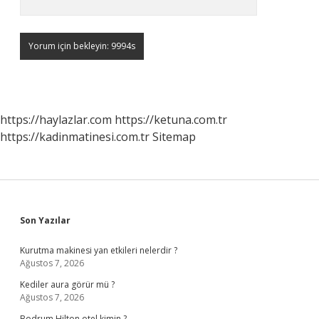
https://haylazlar.com
https://ketuna.com.tr
https://kadinmatinesi.com.tr
Sitemap
Sidebar
Son Yazılar
Kurutma makinesi yan etkileri nelerdir ?
Ağustos 7, 2026
Kediler aura görür mü ?
Ağustos 7, 2026
Bodrum Hilton otel kimin ?