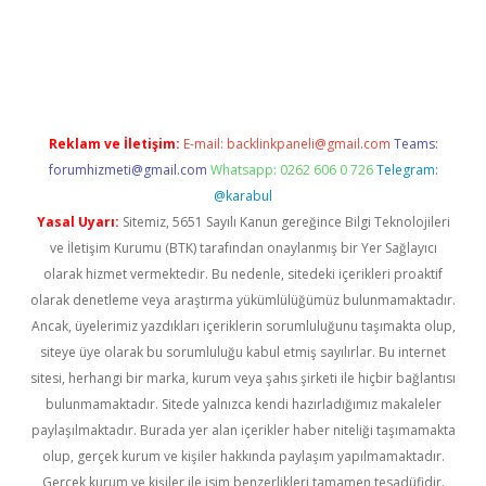
er.xyz/
betci.co
betci giriş
betci.online
hiltonbetgir.online
Reklam ve İletişim:
E-mail:
backlinkpaneli@gmail.com
Teams:
forumhizmeti@gmail.com
Whatsapp: 0262 606 0 726
Telegram:
@karabul
Yasal Uyarı:
Sitemiz, 5651 Sayılı Kanun gereğince Bilgi Teknolojileri
ve İletişim Kurumu (BTK) tarafından onaylanmış bir Yer Sağlayıcı
olarak hizmet vermektedir. Bu nedenle, sitedeki içerikleri proaktif
olarak denetleme veya araştırma yükümlülüğümüz bulunmamaktadır.
Ancak, üyelerimiz yazdıkları içeriklerin sorumluluğunu taşımakta olup,
siteye üye olarak bu sorumluluğu kabul etmiş sayılırlar. Bu internet
sitesi, herhangi bir marka, kurum veya şahıs şirketi ile hiçbir bağlantısı
bulunmamaktadır. Sitede yalnızca kendi hazırladığımız makaleler
paylaşılmaktadır. Burada yer alan içerikler haber niteliği taşımamakta
olup, gerçek kurum ve kişiler hakkında paylaşım yapılmamaktadır.
Gerçek kurum ve kişiler ile isim benzerlikleri tamamen tesadüfidir.