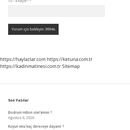
10 - 4 kaçtır?
*
https://haylazlar.com
https://ketuna.com.tr
https://kadinmatinesi.com.tr
Sitemap
Sidebar
Son Yazılar
Bodrum Hilton otel kimin ?
Ağustos 6, 2026
Koyun eksi kaç dereceye dayanır ?