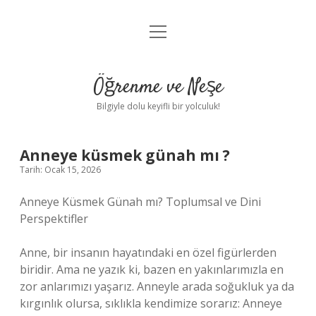
menüyü
Anasayfa
aç
Gizlilik Politikası
Öğrenme ve Neşe
Yasal Uyarı
Bilgiyle dolu keyifli bir yolculuk!
Hakkımızda
Anneye küsmek günah mı ?
Tarih: Ocak 15, 2026
Anneye Küsmek Günah mı? Toplumsal ve Dini
Perspektifler
Anne, bir insanın hayatındaki en özel figürlerden
biridir. Ama ne yazık ki, bazen en yakınlarımızla en
zor anlarımızı yaşarız. Anneyle arada soğukluk ya da
kırgınlık olursa, sıklıkla kendimize sorarız: Anneye