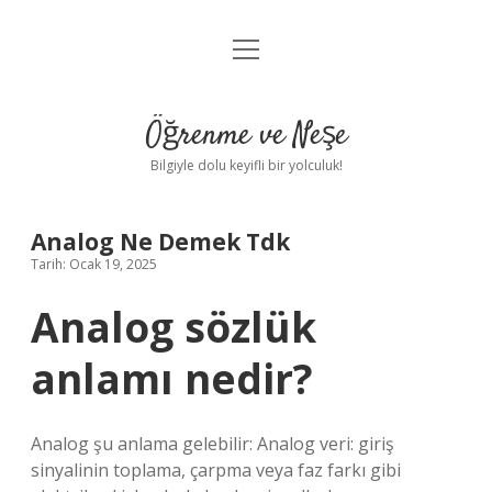
menüyü
Anasayfa
aç
Gizlilik Politikası
Öğrenme ve Neşe
Yasal Uyarı
Bilgiyle dolu keyifli bir yolculuk!
Hakkımızda
Analog Ne Demek Tdk
Tarih: Ocak 19, 2025
Analog sözlük
anlamı nedir?
Analog şu anlama gelebilir: Analog veri: giriş
sinyalinin toplama, çarpma veya faz farkı gibi