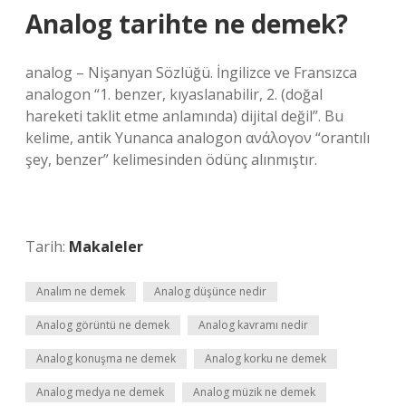
Analog tarihte ne demek?
analog – Nişanyan Sözlüğü. İngilizce ve Fransızca
analogon “1. benzer, kıyaslanabilir, 2. (doğal
hareketi taklit etme anlamında) dijital değil”. Bu
kelime, antik Yunanca analogon ανάλογον “orantılı
şey, benzer” kelimesinden ödünç alınmıştır.
Tarih:
Makaleler
Analım ne demek
Analog düşünce nedir
Analog görüntü ne demek
Analog kavramı nedir
Analog konuşma ne demek
Analog korku ne demek
Analog medya ne demek
Analog müzik ne demek