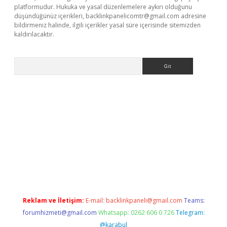
platformudur. Hukuka ve yasal düzenlemelere aykırı olduğunu
düşündüğünüz içerikleri,
backlinkpanelicomtr@gmail.com
adresine
bildirmeniz halinde, ilgili içerikler yasal süre içerisinde sitemizden
kaldırılacaktır.
Arama
yz/
betci.co
betci giriş
betci.online
hiltonbetgir.online
Reklam ve İletişim:
E-mail:
backlinkpaneli@gmail.com
Teams:
forumhizmeti@gmail.com
Whatsapp: 0262 606 0 726
Telegram:
@karabul