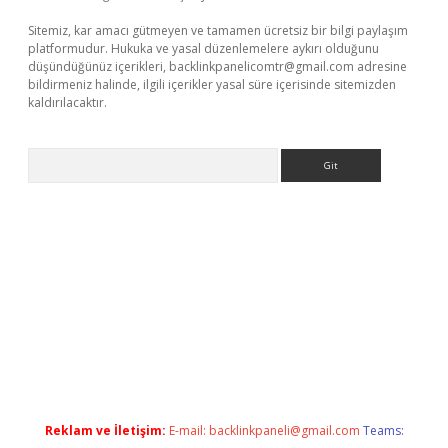
Sitemiz, kar amacı gütmeyen ve tamamen ücretsiz bir bilgi paylaşım
platformudur. Hukuka ve yasal düzenlemelere aykırı olduğunu
düşündüğünüz içerikleri,
backlinkpanelicomtr@gmail.com
adresine
bildirmeniz halinde, ilgili içerikler yasal süre içerisinde sitemizden
kaldırılacaktır.
Arama
yz/
betci.co
betci giriş
betci.online
hiltonbetgir.online
Reklam ve İletişim:
E-mail:
backlinkpaneli@gmail.com
Teams: