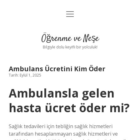
menüyü
Anasayfa
aç
Gizlilik Politikası
Öğrenme ve Neşe
Yasal Uyarı
Bilgiyle dolu keyifli bir yolculuk!
Hakkımızda
Ambulans Ücretini Kim Öder
Tarih: Eylül 1, 2025
Ambulansla gelen
hasta ücret öder mi?
Sağlık tedavileri için tebliğin sağlık hizmetleri
tarafından hesaplanmayan sağlık hizmetleri ve