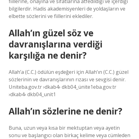
fiillerine, onayına ve sıfatlarına atfedildiği ve içerdiği
bilgilerdir. Hadis akademisyenleri de yoldaşların ve
elbette sözlerini ve fiillerini eklediler.
Allah’ın güzel söz ve
davranışlarına verdiği
karşılığa ne denir?
Allah’a (C.C.) ödülün eşdeğeri için Allah’ın (C.C.) güzel
sözlerinin ve davranışlarının rızası ve sevgisi denir.
Uniteba.gov.tr ​​›dkab4› dkb04_ünite1eba.gov.tr ​​
›dkab4› dkb04_unit1
Allah’ın sözlerine ne denir?
Buna, uzun veya kısa bir mektuptan veya ayetin
sonu ve başlangıcı olan birkaç kelime veya cümleden