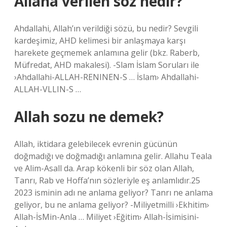
Allaha verilen söz nedir?
Ahdallahi, Allah’ın verildiği sözü, bu nedir? Sevgili
kardeşimiz, AHD kelimesi bir anlaşmaya karşı
harekete geçmemek anlamına gelir (bkz. Raberb,
Müfredat, AHD makalesi). -Slam İslam Soruları ile
›Ahdallahi-ALLAH-RENINEN-S … İslam› Ahdallahi-
ALLAH-VLLIN-S …
Allah sozu ne demek?
Allah, iktidara gelebilecek evrenin gücünün
doğmadığı ve doğmadığı anlamına gelir. Allahu Teala
ve Alim-Asall da. Arap kökenli bir söz olan Allah,
Tanrı, Rab ve Hoffa’nın sözleriyle eş anlamlıdır.25
2023 isminin adı ne anlama geliyor? Tanrı ne anlama
geliyor, bu ne anlama geliyor? -Miliyetmilli ›Ekhitim›
Allah-İsMin-Anla … Miliyet ›Eğitim› Allah-İsimisini-