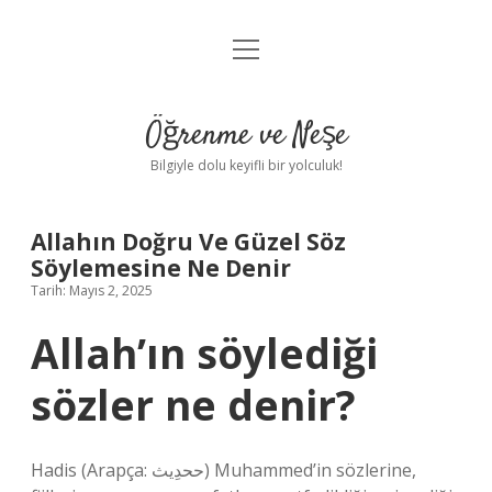
menüyü
Anasayfa
aç
Gizlilik Politikası
Öğrenme ve Neşe
Yasal Uyarı
Bilgiyle dolu keyifli bir yolculuk!
Hakkımızda
Allahın Doğru Ve Güzel Söz
Söylemesine Ne Denir
Tarih: Mayıs 2, 2025
Allah’ın söylediği
sözler ne denir?
Hadis (Arapça: ححدِيث) Muhammed’in sözlerine,