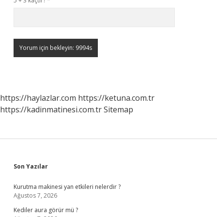
5 + 3 kaçtır?
*
https://haylazlar.com
https://ketuna.com.tr
https://kadinmatinesi.com.tr
Sitemap
Sidebar
Son Yazılar
Kurutma makinesi yan etkileri nelerdir ?
Ağustos 7, 2026
Kediler aura görür mü ?