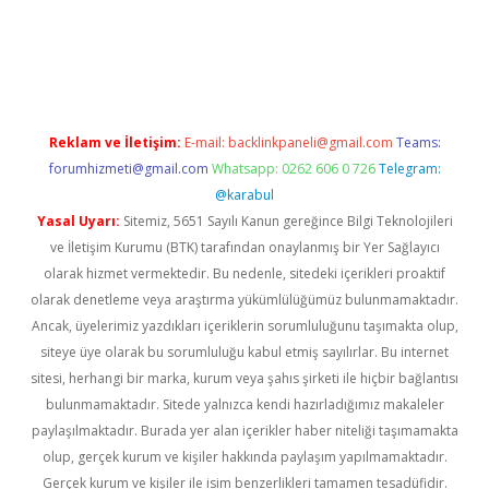
.xyz/
betci.co
betci giriş
betci.online
hiltonbetgir.online
Reklam ve İletişim:
E-mail:
backlinkpaneli@gmail.com
Teams:
forumhizmeti@gmail.com
Whatsapp: 0262 606 0 726
Telegram:
@karabul
Yasal Uyarı:
Sitemiz, 5651 Sayılı Kanun gereğince Bilgi Teknolojileri
ve İletişim Kurumu (BTK) tarafından onaylanmış bir Yer Sağlayıcı
olarak hizmet vermektedir. Bu nedenle, sitedeki içerikleri proaktif
olarak denetleme veya araştırma yükümlülüğümüz bulunmamaktadır.
Ancak, üyelerimiz yazdıkları içeriklerin sorumluluğunu taşımakta olup,
siteye üye olarak bu sorumluluğu kabul etmiş sayılırlar. Bu internet
sitesi, herhangi bir marka, kurum veya şahıs şirketi ile hiçbir bağlantısı
bulunmamaktadır. Sitede yalnızca kendi hazırladığımız makaleler
paylaşılmaktadır. Burada yer alan içerikler haber niteliği taşımamakta
olup, gerçek kurum ve kişiler hakkında paylaşım yapılmamaktadır.
Gerçek kurum ve kişiler ile isim benzerlikleri tamamen tesadüfidir.