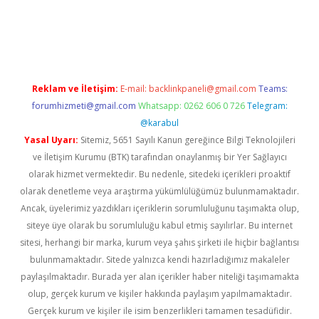
r.xyz/
betci.co
betci giriş
betci.online
hiltonbetgir.online
Reklam ve İletişim:
E-mail:
backlinkpaneli@gmail.com
Teams:
forumhizmeti@gmail.com
Whatsapp: 0262 606 0 726
Telegram:
@karabul
Yasal Uyarı:
Sitemiz, 5651 Sayılı Kanun gereğince Bilgi Teknolojileri
ve İletişim Kurumu (BTK) tarafından onaylanmış bir Yer Sağlayıcı
olarak hizmet vermektedir. Bu nedenle, sitedeki içerikleri proaktif
olarak denetleme veya araştırma yükümlülüğümüz bulunmamaktadır.
Ancak, üyelerimiz yazdıkları içeriklerin sorumluluğunu taşımakta olup,
siteye üye olarak bu sorumluluğu kabul etmiş sayılırlar. Bu internet
sitesi, herhangi bir marka, kurum veya şahıs şirketi ile hiçbir bağlantısı
bulunmamaktadır. Sitede yalnızca kendi hazırladığımız makaleler
paylaşılmaktadır. Burada yer alan içerikler haber niteliği taşımamakta
olup, gerçek kurum ve kişiler hakkında paylaşım yapılmamaktadır.
Gerçek kurum ve kişiler ile isim benzerlikleri tamamen tesadüfidir.