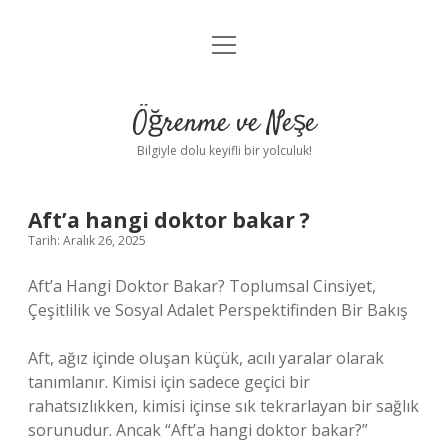
menüyü
Anasayfa
aç
Gizlilik Politikası
Öğrenme ve Neşe
Yasal Uyarı
Bilgiyle dolu keyifli bir yolculuk!
Hakkımızda
Aft’a hangi doktor bakar ?
Tarih: Aralık 26, 2025
Aft’a Hangi Doktor Bakar? Toplumsal Cinsiyet,
Çeşitlilik ve Sosyal Adalet Perspektifinden Bir Bakış
Aft, ağız içinde oluşan küçük, acılı yaralar olarak
tanımlanır. Kimisi için sadece geçici bir
rahatsızlıkken, kimisi içinse sık tekrarlayan bir sağlık
sorunudur. Ancak “Aft’a hangi doktor bakar?”