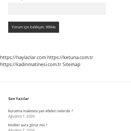
https://haylazlar.com
https://ketuna.com.tr
https://kadinmatinesi.com.tr
Sitemap
Sidebar
Son Yazılar
Kurutma makinesi yan etkileri nelerdir ?
Ağustos 7, 2026
Kediler aura görür mü ?
Ağustos 7, 2026