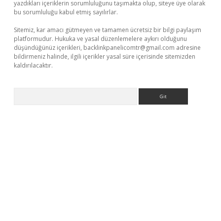
yazdıkları içeriklerin sorumluluğunu taşımakta olup, siteye üye olarak
bu sorumluluğu kabul etmiş sayılırlar.
Sitemiz, kar amacı gütmeyen ve tamamen ücretsiz bir bilgi paylaşım
platformudur. Hukuka ve yasal düzenlemelere aykırı olduğunu
düşündüğünüz içerikleri,
backlinkpanelicomtr@gmail.com
adresine
bildirmeniz halinde, ilgili içerikler yasal süre içerisinde sitemizden
kaldırılacaktır.
Arama
er.xyz/
betci.co
betci giriş
betci.online
hiltonbetgir.online