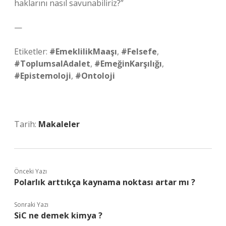
haklarını nasıl savunabiliriz?”
—
Etiketler:
#EmeklilikMaaşı
,
#Felsefe
,
#ToplumsalAdalet
,
#EmeğinKarşılığı
,
#Epistemoloji
,
#Ontoloji
Tarih:
Makaleler
Önceki Yazı
Polarlık arttıkça kaynama noktası artar mı ?
Sonraki Yazı
SiC ne demek kimya ?