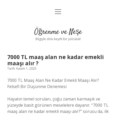
menüyü
Anasayfa
aç
Gizlilik Politikası
Öğrenme ve Neşe
Yasal Uyarı
Bilgiyle dolu keyifli bir yolculuk!
Hakkımızda
7000 TL maaş alan ne kadar emekli
maaşı alır ?
Tarih: Kasım 1, 2025
7000 TL Maaş Alan Ne Kadar Emekli Maaşı Alır?
Felsefi Bir Düşünme Denemesi
Hayatın temel soruları, çoğu zaman karmaşık ve
yüzeyde basit görünen meselelere dayanır. “7000 TL
maaş alan ne kadar emekli maaşı alır?” sorusu da, ilk