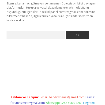
Sitemiz, kar amacı gütmeyen ve tamamen ücretsiz bir bilgi paylaşım
platformudur. Hukuka ve yasal düzenlemelere aykırı olduğunu
düşündüğünüz içerikleri,
backlinkpanelicomtr@gmail.com
adresine
bildirmeniz halinde, ilgili içerikler yasal süre içerisinde sitemizden
kaldırılacaktır.
Arama
yz/
betci.co
betci giriş
betci.online
hiltonbetgir.online
Reklam ve İletişim:
E-mail:
backlinkpaneli@gmail.com
Teams:
forumhizmeti@gmail.com
Whatsapp: 0262 606 0 726
Telegram: