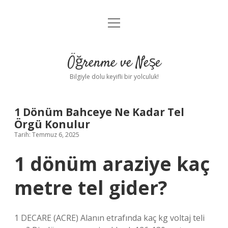
menüyü
Anasayfa
aç
Gizlilik Politikası
Öğrenme ve Neşe
Yasal Uyarı
Bilgiyle dolu keyifli bir yolculuk!
Hakkımızda
1 Dönüm Bahceye Ne Kadar Tel
Örgü Konulur
Tarih: Temmuz 6, 2025
1 dönüm araziye kaç
metre tel gider?
1 DECARE (ACRE) Alanın etrafında kaç kg voltaj teli