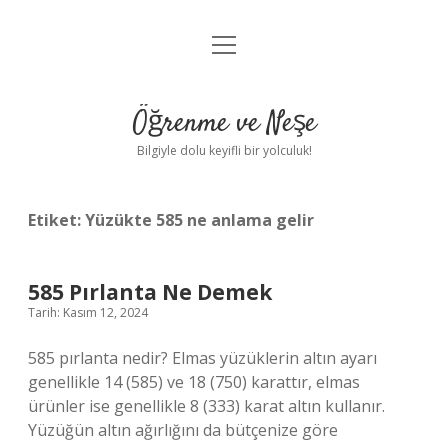
menüyü
Anasayfa
aç
Gizlilik Politikası
Öğrenme ve Neşe
Yasal Uyarı
Bilgiyle dolu keyifli bir yolculuk!
Hakkımızda
Etiket:
Yüzükte 585 ne anlama gelir
585 Pırlanta Ne Demek
Tarih: Kasım 12, 2024
585 pırlanta nedir? Elmas yüzüklerin altın ayarı
genellikle 14 (585) ve 18 (750) karattır, elmas
ürünler ise genellikle 8 (333) karat altın kullanır.
Yüzüğün altın ağırlığını da bütçenize göre