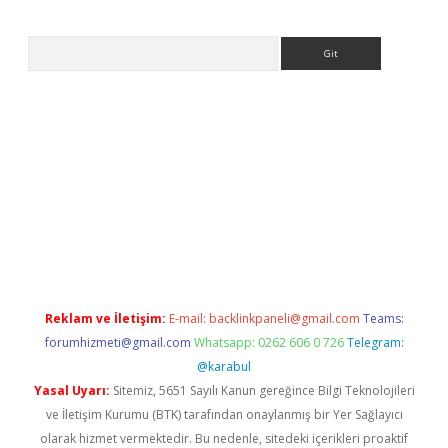
Arama
betexper.xyz/
betci.co
betci giriş
betci.online
hiltonbetgir.onli
Reklam ve İletişim:
E-mail:
backlinkpaneli@gmail.com
Teams:
forumhizmeti@gmail.com
Whatsapp: 0262 606 0 726
Telegram:
@karabul
Yasal Uyarı:
Sitemiz, 5651 Sayılı Kanun gereğince Bilgi Teknolojileri
ve İletişim Kurumu (BTK) tarafından onaylanmış bir Yer Sağlayıcı
olarak hizmet vermektedir. Bu nedenle, sitedeki içerikleri proaktif