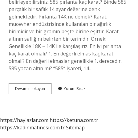
belirleyebilirsiniz. 585 pırlanta kaç karat? Binde 585
parçalık bir saflık 14 ayar değerine denk
gelmektedir. Pırlanta 14K ne demek? Karat,
mücevher endüstrisinde kullanılan bir ağırlık
birimidir ve bir gramın beşte birine eşittir. Karat,
altının saflığını belirten bir terimdir. Örnek:
Genellikle 18K – 14K ile karşılaşırız. En iyi pırlanta
kaç karat olmalı? 1. En değerli elmas kaç karat
olmalı? En değerli elmaslar genellikle 1. derecedir.
585 yazan altın mı? “585” işareti, 14…
585
Devamını okuyun
Yorum Bırak
Pırlanta
Ne
Demek
https://haylazlar.com
https://ketuna.com.tr
https://kadinmatinesi.com.tr
Sitemap