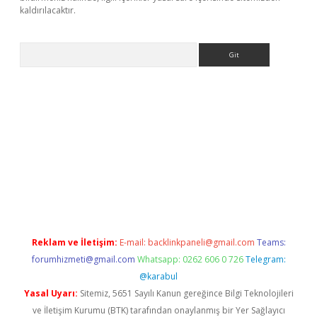
kaldırılacaktır.
Arama
.betexper.xyz/
betci.co
betci giriş
betci.online
hiltonbetgir.onli
Reklam ve İletişim:
E-mail:
backlinkpaneli@gmail.com
Teams:
forumhizmeti@gmail.com
Whatsapp: 0262 606 0 726
Telegram:
@karabul
Yasal Uyarı:
Sitemiz, 5651 Sayılı Kanun gereğince Bilgi Teknolojileri
ve İletişim Kurumu (BTK) tarafından onaylanmış bir Yer Sağlayıcı