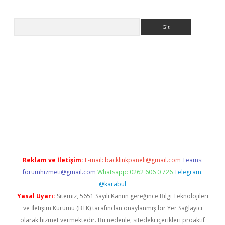
Arama
.betexper.xyz/
betci.co
betci giriş
betci.online
hiltonbetgir.onli
Reklam ve İletişim:
E-mail:
backlinkpaneli@gmail.com
Teams:
forumhizmeti@gmail.com
Whatsapp: 0262 606 0 726
Telegram:
@karabul
Yasal Uyarı:
Sitemiz, 5651 Sayılı Kanun gereğince Bilgi Teknolojileri
ve İletişim Kurumu (BTK) tarafından onaylanmış bir Yer Sağlayıcı
olarak hizmet vermektedir. Bu nedenle, sitedeki içerikleri proaktif