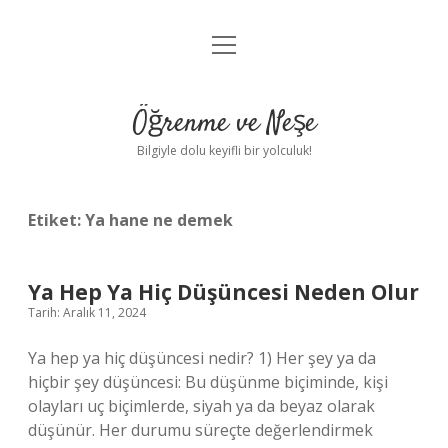
menüyü
Anasayfa
aç
Gizlilik Politikası
Öğrenme ve Neşe
Yasal Uyarı
Bilgiyle dolu keyifli bir yolculuk!
Hakkımızda
Etiket:
Ya hane ne demek
Ya Hep Ya Hiç Düşüncesi Neden Olur
Tarih: Aralık 11, 2024
Ya hep ya hiç düşüncesi nedir? 1) Her şey ya da
hiçbir şey düşüncesi: Bu düşünme biçiminde, kişi
olayları uç biçimlerde, siyah ya da beyaz olarak
düşünür. Her durumu süreçte değerlendirmek