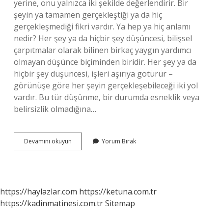
yerine, onu yalnızca iki şekilde değerlendirir. Bir
şeyin ya tamamen gerçekleştiği ya da hiç
gerçekleşmediği fikri vardır. Ya hep ya hiç anlamı
nedir? Her şey ya da hiçbir şey düşüncesi, bilişsel
çarpıtmalar olarak bilinen birkaç yaygın yardımcı
olmayan düşünce biçiminden biridir. Her şey ya da
hiçbir şey düşüncesi, işleri aşırıya götürür –
görünüşe göre her şeyin gerçekleşebileceği iki yol
vardır. Bu tür düşünme, bir durumda esneklik veya
belirsizlik olmadığına…
Ya
Devamını okuyun
Yorum Bırak
Hep
Ya
Hiç
Düşüncesi
Neden
https://haylazlar.com
https://ketuna.com.tr
Olur
https://kadinmatinesi.com.tr
Sitemap