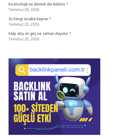
Kozmolojik ne demek din kültürü ?
Temmuz 26, 2026
Su hangi sıcakta kaynar ?
Temmuz 25, 2026
Kalp atışı en geç ne zaman duyulur ?
Temmuz 25, 2026