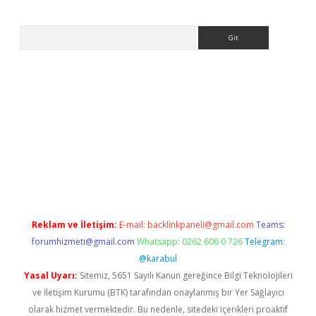
Arama
.betexper.xyz/
betci.co
betci giriş
betci.online
hiltonbetgir.onli
Reklam ve İletişim:
E-mail:
backlinkpaneli@gmail.com
Teams:
forumhizmeti@gmail.com
Whatsapp: 0262 606 0 726
Telegram:
@karabul
Yasal Uyarı:
Sitemiz, 5651 Sayılı Kanun gereğince Bilgi Teknolojileri
ve İletişim Kurumu (BTK) tarafından onaylanmış bir Yer Sağlayıcı
olarak hizmet vermektedir. Bu nedenle, sitedeki içerikleri proaktif