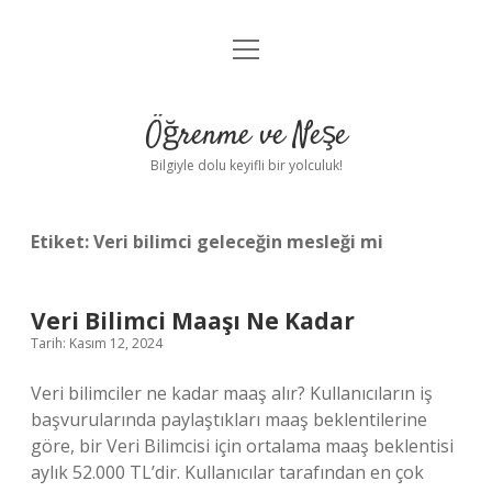
menüyü
Anasayfa
aç
Gizlilik Politikası
Öğrenme ve Neşe
Yasal Uyarı
Bilgiyle dolu keyifli bir yolculuk!
Hakkımızda
Etiket:
Veri bilimci geleceğin mesleği mi
Veri Bilimci Maaşı Ne Kadar
Tarih: Kasım 12, 2024
Veri bilimciler ne kadar maaş alır? Kullanıcıların iş
başvurularında paylaştıkları maaş beklentilerine
göre, bir Veri Bilimcisi için ortalama maaş beklentisi
aylık 52.000 TL’dir. Kullanıcılar tarafından en çok