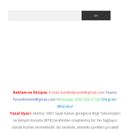
Arama
betexper.xyz/
betci.co
betci giriş
betci.online
hiltonbetgir.onli
Reklam ve İletişim:
E-mail:
backlinkpaneli@gmail.com
Teams:
forumhizmeti@gmail.com
Whatsapp: 0262 606 0 726
Telegram:
@karabul
Yasal Uyarı:
Sitemiz, 5651 Sayılı Kanun gereğince Bilgi Teknolojileri
ve İletişim Kurumu (BTK) tarafından onaylanmış bir Yer Sağlayıcı
olarak hizmet vermektedir. Bu nedenle, sitedeki içerikleri proaktif