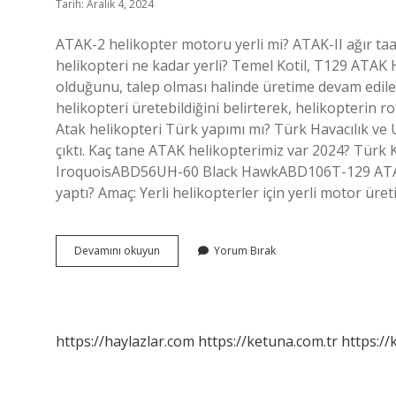
Tarih: Aralık 4, 2024
ATAK-2 helikopter motoru yerli mi? ATAK-II ağır taa
helikopteri ne kadar yerli? Temel Kotil, T129 ATAK He
olduğunu, talep olması halinde üretime devam edilece
helikopteri üretebildiğini belirterek, helikopterin ro
Atak helikopteri Türk yapımı mı? Türk Havacılık ve
çıktı. Kaç tane ATAK helikopterimiz var 2024? Tü
IroquoisABD56UH-60 Black HawkABD106T-129 ATAKTü
yaptı? Amaç: Yerli helikopterler için yerli motor üret
Atak-
Devamını okuyun
Yorum Bırak
2
Yüzde
Kaç
Yerli
https://haylazlar.com
https://ketuna.com.tr
https://