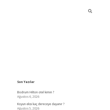
Sidebar
Son Yazılar
ilbet
betci
piabellacasino sitesi
https://www.betexper
Bodrum Hilton otel kimin ?
Ağustos 6, 2026
Koyun eksi kaç dereceye dayanır ?
Ağustos 5, 2026