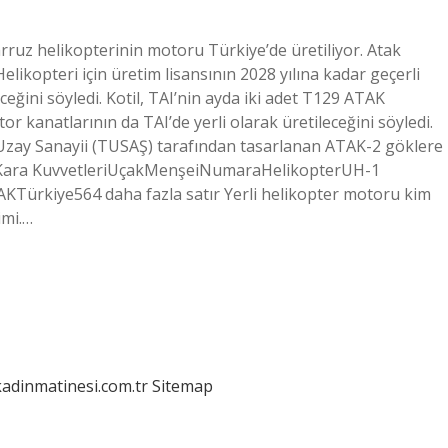
rruz helikopterinin motoru Türkiye’de üretiliyor. Atak
likopteri için üretim lisansının 2028 yılına kadar geçerli
ğini söyledi. Kotil, TAI’nin ayda iki adet T129 ATAK
tor kanatlarının da TAI’de yerli olarak üretileceğini söyledi.
 Uzay Sanayii (TUSAŞ) tarafından tasarlanan ATAK-2 göklere
rk Kara KuvvetleriUçakMenşeiNumaraHelikopterUH-1
rkiye564 daha fazla satır Yerli helikopter motoru kim
imi.…
kadinmatinesi.com.tr
Sitemap