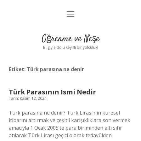
menüyü
Anasayfa
aç
Gizlilik Politikası
Öğrenme ve Neşe
Yasal Uyarı
Bilgiyle dolu keyifli bir yolculuk!
Hakkımızda
Etiket:
Türk parasına ne denir
Türk Parasının Ismi Nedir
Tarih: Kasım 12, 2024
Türk parasına ne denir? Türk Lirası’nın küresel
itibarını artırmak ve çeşitli karışıklıklara son vermek
amacıyla 1 Ocak 2005’te para biriminden altı sıfır
atılarak Türk Lirası geçici olarak tedavülden