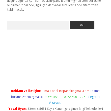
düşündüğünüz içerikleri,
backlinkpanelicomtr@gmail.com
adresine
bildirmeniz halinde, ilgili içerikler yasal süre içerisinde sitemizden
kaldırılacaktır.
Arama
.betexper.xyz/
betci.co
betci giriş
betci.online
hiltonbetgir.onli
Reklam ve İletişim:
E-mail:
backlinkpaneli@gmail.com
Teams:
forumhizmeti@gmail.com
Whatsapp: 0262 606 0 726
Telegram:
@karabul
Yasal Uyarı:
Sitemiz, 5651 Sayılı Kanun gereğince Bilgi Teknolojileri