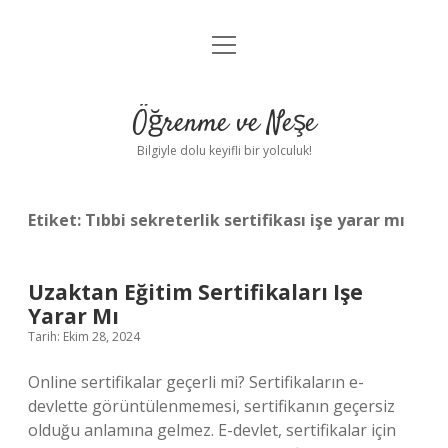
menüyü
Anasayfa
aç
Gizlilik Politikası
Öğrenme ve Neşe
Yasal Uyarı
Bilgiyle dolu keyifli bir yolculuk!
Hakkımızda
Etiket:
Tıbbi sekreterlik sertifikası işe yarar mı
Uzaktan Eğitim Sertifikaları Işe
Yarar Mı
Tarih: Ekim 28, 2024
Online sertifikalar geçerli mi? Sertifikaların e-
devlette görüntülenmemesi, sertifikanın geçersiz
olduğu anlamına gelmez. E-devlet, sertifikalar için