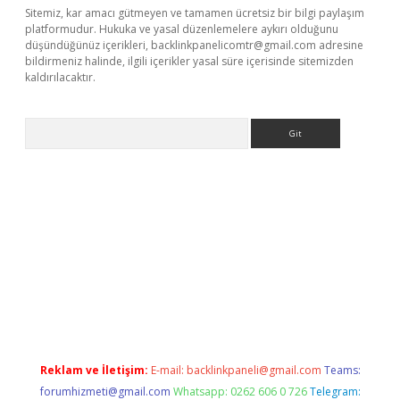
Sitemiz, kar amacı gütmeyen ve tamamen ücretsiz bir bilgi paylaşım
platformudur. Hukuka ve yasal düzenlemelere aykırı olduğunu
düşündüğünüz içerikleri,
backlinkpanelicomtr@gmail.com
adresine
bildirmeniz halinde, ilgili içerikler yasal süre içerisinde sitemizden
kaldırılacaktır.
Arama
betexper.xyz/
betci.co
betci giriş
betci.online
hiltonbetgir.onlin
Reklam ve İletişim:
E-mail:
backlinkpaneli@gmail.com
Teams:
forumhizmeti@gmail.com
Whatsapp: 0262 606 0 726
Telegram: