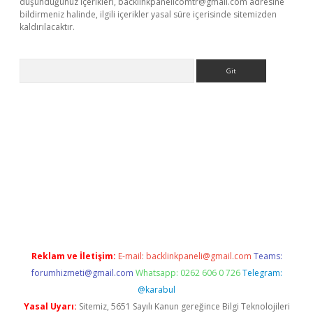
düşündüğünüz içerikleri,
backlinkpanelicomtr@gmail.com
adresine
bildirmeniz halinde, ilgili içerikler yasal süre içerisinde sitemizden
kaldırılacaktır.
Arama
.betexper.xyz/
betci.co
betci giriş
betci.online
hiltonbetgir.onli
Reklam ve İletişim:
E-mail:
backlinkpaneli@gmail.com
Teams:
forumhizmeti@gmail.com
Whatsapp: 0262 606 0 726
Telegram:
@karabul
Yasal Uyarı:
Sitemiz, 5651 Sayılı Kanun gereğince Bilgi Teknolojileri