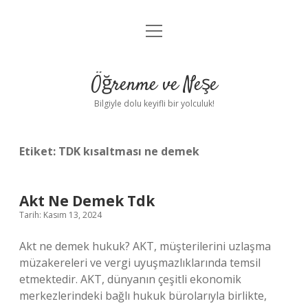
menüyü
Anasayfa
aç
Gizlilik Politikası
Öğrenme ve Neşe
Yasal Uyarı
Bilgiyle dolu keyifli bir yolculuk!
Hakkımızda
Etiket:
TDK kısaltması ne demek
Akt Ne Demek Tdk
Tarih: Kasım 13, 2024
Akt ne demek hukuk? AKT, müşterilerini uzlaşma
müzakereleri ve vergi uyuşmazlıklarında temsil
etmektedir. AKT, dünyanın çeşitli ekonomik
merkezlerindeki bağlı hukuk bürolarıyla birlikte,