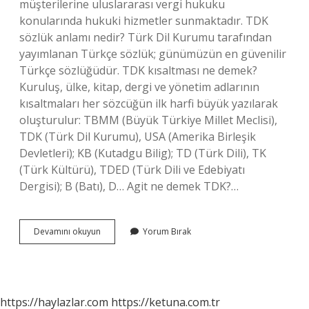
müşterilerine uluslararası vergi hukuku
konularında hukuki hizmetler sunmaktadır. TDK
sözlük anlamı nedir? Türk Dil Kurumu tarafından
yayımlanan Türkçe sözlük; günümüzün en güvenilir
Türkçe sözlüğüdür. TDK kısaltması ne demek?
Kuruluş, ülke, kitap, dergi ve yönetim adlarının
kısaltmaları her sözcüğün ilk harfi büyük yazılarak
oluşturulur: TBMM (Büyük Türkiye Millet Meclisi),
TDK (Türk Dil Kurumu), USA (Amerika Birleşik
Devletleri); KB (Kutadgu Bilig); TD (Türk Dili), TK
(Türk Kültürü), TDED (Türk Dili ve Edebiyatı
Dergisi); B (Batı), D… Agit ne demek TDK?…
Akt
Devamını okuyun
Yorum Bırak
Ne
Demek
Tdk
https://haylazlar.com
https://ketuna.com.tr