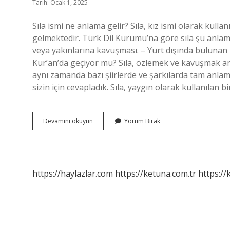
Tarih: Ocak 1, 2025
Sıla ismi ne anlama gelir? Sıla, kız ismi olarak kull
gelmektedir. Türk Dil Kurumu’na göre sıla şu anlaml
veya yakınlarına kavuşması. – Yurt dışında bulunan b
Kur’an’da geçiyor mu? Sıla, özlemek ve kavuşmak anl
aynı zamanda bazı şiirlerde ve şarkılarda tam anlamıyl
sizin için cevapladık. Sıla, yaygın olarak kullanılan b
Sıla
Devamını okuyun
Yorum Bırak
Ne
Demek
Dini
https://haylazlar.com
https://ketuna.com.tr
https://