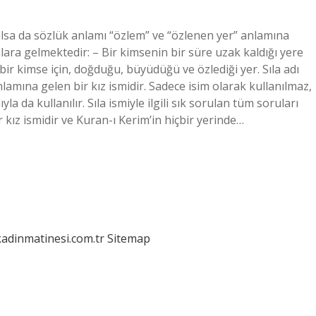
anılsa da sözlük anlamı “özlem” ve “özlenen yer” anlamına
ara gelmektedir: – Bir kimsenin bir süre uzak kaldığı yere
ir kimse için, doğduğu, büyüdüğü ve özlediği yer. Sıla adı
amına gelen bir kız ismidir. Sadece isim olarak kullanılmaz,
a da kullanılır. Sıla ismiyle ilgili sık sorulan tüm soruları
ir kız ismidir ve Kuran-ı Kerim’in hiçbir yerinde…
kadinmatinesi.com.tr
Sitemap