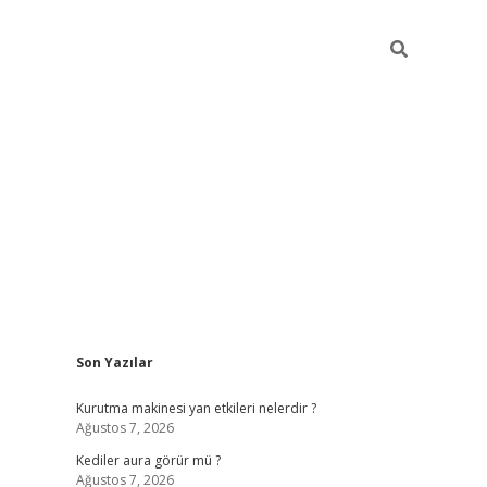
Sidebar
Son Yazılar
ilbet
betci
piabellacasino sitesi
https://www.betexper
Kurutma makinesi yan etkileri nelerdir ?
Ağustos 7, 2026
Kediler aura görür mü ?
Ağustos 7, 2026