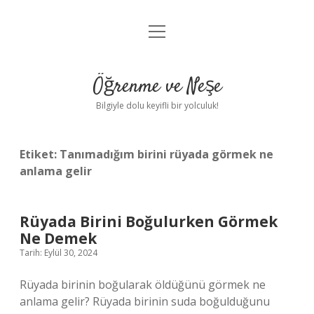
menüyü
Anasayfa
aç
Gizlilik Politikası
Öğrenme ve Neşe
Yasal Uyarı
Bilgiyle dolu keyifli bir yolculuk!
Hakkımızda
Etiket:
Tanımadığım birini rüyada görmek ne
anlama gelir
Rüyada Birini Boğulurken Görmek
Ne Demek
Tarih: Eylül 30, 2024
Rüyada birinin boğularak öldüğünü görmek ne
anlama gelir? Rüyada birinin suda boğulduğunu