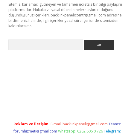
Sitemiz, kar amacı gütmeyen ve tamamen ücretsiz bir bilgi paylaşım
platformudur. Hukuka ve yasal düzenlemelere aykırı olduğunu
düşündüğünüz içerikleri,
backlinkpanelicomtr@gmail.com
adresine
bildirmeniz halinde, ilgili içerikler yasal süre içerisinde sitemizden
kaldırılacaktır.
Arama
.betexper.xyz/
betci.co
betci giriş
betci.online
hiltonbetgir.onli
Reklam ve İletişim:
E-mail:
backlinkpaneli@gmail.com
Teams:
forumhizmeti@gmail.com
Whatsapp: 0262 606 0 726
Telegram: