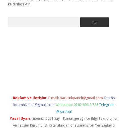
kaldırılacaktır.
Arama
betexper.xyz/
betci.co
betci giriş
betci.online
hiltonbetgir.onlin
Reklam ve İletişim:
E-mail:
backlinkpaneli@gmail.com
Teams:
forumhizmeti@gmail.com
Whatsapp: 0262 606 0 726
Telegram:
@karabul
Yasal Uyarı:
Sitemiz, 5651 Sayılı Kanun gereğince Bilgi Teknolojileri
ve İletişim Kurumu (BTK) tarafından onaylanmış bir Yer Sağlayıcı