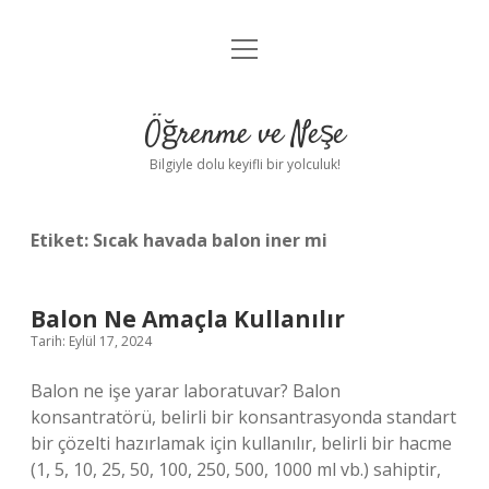
menüyü
Anasayfa
aç
Gizlilik Politikası
Öğrenme ve Neşe
Yasal Uyarı
Bilgiyle dolu keyifli bir yolculuk!
Hakkımızda
Etiket:
Sıcak havada balon iner mi
Balon Ne Amaçla Kullanılır
Tarih: Eylül 17, 2024
Balon ne işe yarar laboratuvar? Balon
konsantratörü, belirli bir konsantrasyonda standart
bir çözelti hazırlamak için kullanılır, belirli bir hacme
(1, 5, 10, 25, 50, 100, 250, 500, 1000 ml vb.) sahiptir,