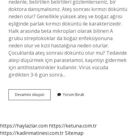
nedenle, belirtilen belirtileri gözlemlerseniz, bir
doktora danışmalısınız. Ateş sonrası kırmızı döküntü
neden olur? Genellikle yüksek ateş ve boğaz ağrısı
eşliğinde parlak kırmızı döküntü ile karakterizedir.
Halk arasında beta mikropları olarak bilinen A
grubu streptokoklar da boğaz enfeksiyonuna
neden olur ve kızıl hastalığına neden olurlar.
Çocuklarda ateş sonrası döküntü olur mu? Tedavide
ateşi düşürmek için parasetamol, kaşıntıyı gidermek
için antihistaminikler kullanılır. Virüs vücuda
girdikten 3-6 gün sonra…
Ateş
Devamını okuyun
Yorum Bırak
Sonrası
Döküntü
Nasıl
Geçer
https://haylazlar.com
https://ketuna.com.tr
https://kadinmatinesi.com.tr
Sitemap