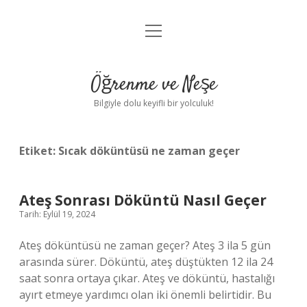
menüyü
Anasayfa
aç
Gizlilik Politikası
Öğrenme ve Neşe
Yasal Uyarı
Bilgiyle dolu keyifli bir yolculuk!
Hakkımızda
Etiket:
Sıcak döküntüsü ne zaman geçer
Ateş Sonrası Döküntü Nasıl Geçer
Tarih: Eylül 19, 2024
Ateş döküntüsü ne zaman geçer? Ateş 3 ila 5 gün
arasında sürer. Döküntü, ateş düştükten 12 ila 24
saat sonra ortaya çıkar. Ateş ve döküntü, hastalığı
ayırt etmeye yardımcı olan iki önemli belirtidir. Bu