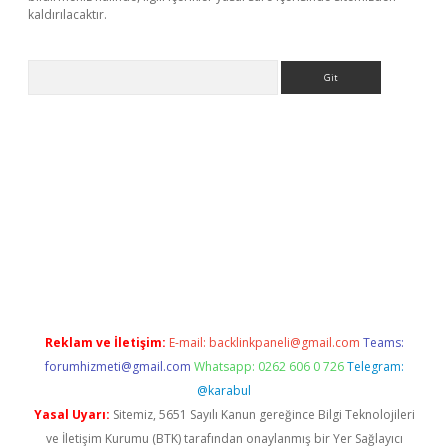
kaldırılacaktır.
Arama
.betexper.xyz/
betci.co
betci giriş
betci.online
hiltonbetgir.onli
Reklam ve İletişim:
E-mail:
backlinkpaneli@gmail.com
Teams:
forumhizmeti@gmail.com
Whatsapp: 0262 606 0 726
Telegram:
@karabul
Yasal Uyarı:
Sitemiz, 5651 Sayılı Kanun gereğince Bilgi Teknolojileri
ve İletişim Kurumu (BTK) tarafından onaylanmış bir Yer Sağlayıcı