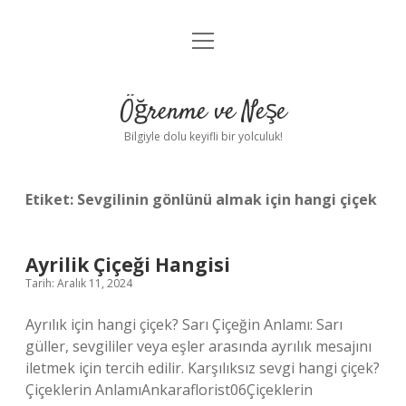
menüyü
Anasayfa
aç
Gizlilik Politikası
Öğrenme ve Neşe
Yasal Uyarı
Bilgiyle dolu keyifli bir yolculuk!
Hakkımızda
Etiket:
Sevgilinin gönlünü almak için hangi çiçek
Ayrilik Çiçeği Hangisi
Tarih: Aralık 11, 2024
Ayrılık için hangi çiçek? Sarı Çiçeğin Anlamı: Sarı
güller, sevgililer veya eşler arasında ayrılık mesajını
iletmek için tercih edilir. Karşılıksız sevgi hangi çiçek?
Çiçeklerin AnlamıAnkaraflorist06Çiçeklerin