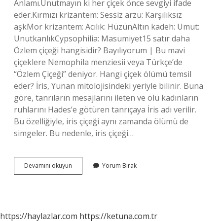
Anlamı.Unutmayın ki her çiçek önce sevgiyi ifade
eder.Kırmızı krizantem: Sessiz arzu: Karşılıksız
aşkMor krizantem: Acılık: HüzünAltın kadeh: Umut:
UnutkanlıkCypsophilia: Masumiyet15 satır daha
Özlem çiçeği hangisidir? Bayılıyorum | Bu mavi
çiçeklere Nemophila menziesii veya Türkçe’de
“Özlem Çiçeği” deniyor. Hangi çiçek ölümü temsil
eder? İris, Yunan mitolojisindeki yeriyle bilinir. Buna
göre, tanrıların mesajlarını ileten ve ölü kadınların
ruhlarını Hades’e götüren tanrıçaya İris adı verilir.
Bu özelliğiyle, iris çiçeği aynı zamanda ölümü de
simgeler. Bu nedenle, iris çiçeği…
Ayrilik
Devamını okuyun
Yorum Bırak
Çiçeği
Hangisi
https://haylazlar.com
https://ketuna.com.tr