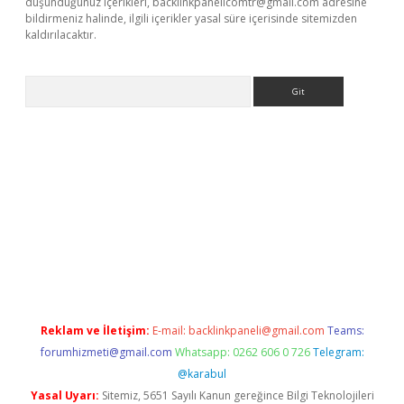
düşündüğünüz içerikleri,
backlinkpanelicomtr@gmail.com
adresine
bildirmeniz halinde, ilgili içerikler yasal süre içerisinde sitemizden
kaldırılacaktır.
Arama
betexper.xyz/
betci.co
betci giriş
betci.online
hiltonbetgir.onlin
Reklam ve İletişim:
E-mail:
backlinkpaneli@gmail.com
Teams:
forumhizmeti@gmail.com
Whatsapp: 0262 606 0 726
Telegram:
@karabul
Yasal Uyarı:
Sitemiz, 5651 Sayılı Kanun gereğince Bilgi Teknolojileri