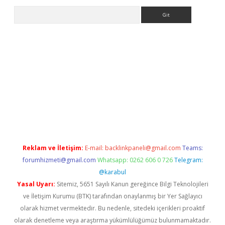
Arama
betexper.xyz/
betci.co
betci giriş
betci.online
hiltonbetgir.onlin
Reklam ve İletişim:
E-mail:
backlinkpaneli@gmail.com
Teams:
forumhizmeti@gmail.com
Whatsapp: 0262 606 0 726
Telegram:
@karabul
Yasal Uyarı:
Sitemiz, 5651 Sayılı Kanun gereğince Bilgi Teknolojileri
ve İletişim Kurumu (BTK) tarafından onaylanmış bir Yer Sağlayıcı
olarak hizmet vermektedir. Bu nedenle, sitedeki içerikleri proaktif
olarak denetleme veya araştırma yükümlülüğümüz bulunmamaktadır.