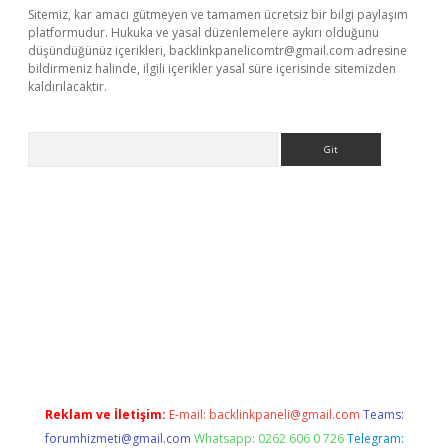
Sitemiz, kar amacı gütmeyen ve tamamen ücretsiz bir bilgi paylaşım
platformudur. Hukuka ve yasal düzenlemelere aykırı olduğunu
düşündüğünüz içerikleri,
backlinkpanelicomtr@gmail.com
adresine
bildirmeniz halinde, ilgili içerikler yasal süre içerisinde sitemizden
kaldırılacaktır.
Arama
betexper.xyz/
betci.co
betci giriş
betci.online
hiltonbetgir.onlin
Reklam ve İletişim:
E-mail:
backlinkpaneli@gmail.com
Teams:
forumhizmeti@gmail.com
Whatsapp: 0262 606 0 726
Telegram: