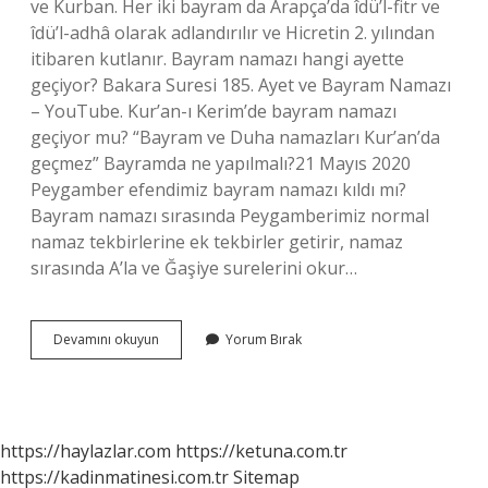
ve Kurban. Her iki bayram da Arapça’da îdü’l-fitr ve
îdü’l-adhâ olarak adlandırılır ve Hicretin 2. yılından
itibaren kutlanır. Bayram namazı hangi ayette
geçiyor? Bakara Suresi 185. Ayet ve Bayram Namazı
– YouTube. Kur’an-ı Kerim’de bayram namazı
geçiyor mu? “Bayram ve Duha namazları Kur’an’da
geçmez” Bayramda ne yapılmalı?21 Mayıs 2020
Peygamber efendimiz bayram namazı kıldı mı?
Bayram namazı sırasında Peygamberimiz normal
namaz tekbirlerine ek tekbirler getirir, namaz
sırasında A’la ve Ğaşiye surelerini okur…
Bayram
Devamını okuyun
Yorum Bırak
Kuranda
Geçiyor
Mu
https://haylazlar.com
https://ketuna.com.tr
https://kadinmatinesi.com.tr
Sitemap