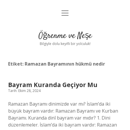
menüyü
Anasayfa
aç
Gizlilik Politikası
Öğrenme ve Neşe
Yasal Uyarı
Bilgiyle dolu keyifli bir yolculuk!
Hakkımızda
Etiket:
Ramazan Bayramının hükmü nedir
Bayram Kuranda Geçiyor Mu
Tarih: Ekim 28, 2024
Ramazan Bayramı dinimizde var mı? İslam’da iki
büyük bayram vardır: Ramazan Bayramı ve Kurban
Bayramı. Kuranda dinî bayram var mıdır? 1. Dini
düzenlemeler. İslam’da iki bayram vardır: Ramazan