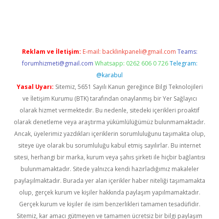
etexper.xyz/
betci.co
betci giriş
betci.online
hiltonbetgir.online
Reklam ve İletişim:
E-mail:
backlinkpaneli@gmail.com
Teams:
forumhizmeti@gmail.com
Whatsapp: 0262 606 0 726
Telegram:
@karabul
Yasal Uyarı:
Sitemiz, 5651 Sayılı Kanun gereğince Bilgi Teknolojileri
ve İletişim Kurumu (BTK) tarafından onaylanmış bir Yer Sağlayıcı
olarak hizmet vermektedir. Bu nedenle, sitedeki içerikleri proaktif
olarak denetleme veya araştırma yükümlülüğümüz bulunmamaktadır.
Ancak, üyelerimiz yazdıkları içeriklerin sorumluluğunu taşımakta olup,
siteye üye olarak bu sorumluluğu kabul etmiş sayılırlar. Bu internet
sitesi, herhangi bir marka, kurum veya şahıs şirketi ile hiçbir bağlantısı
bulunmamaktadır. Sitede yalnızca kendi hazırladığımız makaleler
paylaşılmaktadır. Burada yer alan içerikler haber niteliği taşımamakta
olup, gerçek kurum ve kişiler hakkında paylaşım yapılmamaktadır.
Gerçek kurum ve kişiler ile isim benzerlikleri tamamen tesadüfidir.
Sitemiz, kar amacı gütmeyen ve tamamen ücretsiz bir bilgi paylaşım