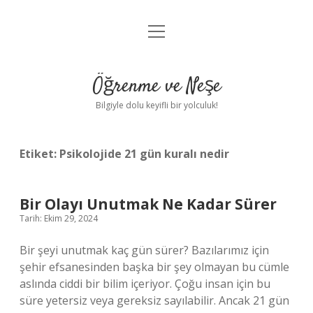
menüyü
Anasayfa
aç
Gizlilik Politikası
Öğrenme ve Neşe
Yasal Uyarı
Bilgiyle dolu keyifli bir yolculuk!
Hakkımızda
Etiket:
Psikolojide 21 gün kuralı nedir
Bir Olayı Unutmak Ne Kadar Sürer
Tarih: Ekim 29, 2024
Bir şeyi unutmak kaç gün sürer? Bazılarımız için
şehir efsanesinden başka bir şey olmayan bu cümle
aslında ciddi bir bilim içeriyor. Çoğu insan için bu
süre yetersiz veya gereksiz sayılabilir. Ancak 21 gün