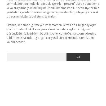
vermektedir. Bu nedenle, sitedeki içerikleri proaktif olarak denetleme
veya araştırma yükümlülüğümüz bulunmamaktadır. Ancak, üyelerimiz
yazdıkları içeriklerin sorumluluğunu taşımakta olup, siteye üye olarak
bu sorumluluğu kabul etmiş sayılırlar.
Sitemiz, kar amacı gütmeyen ve tamamen ücretsiz bir bilgi paylaşım
platformudur. Hukuka ve yasal düzenlemelere aykırı olduğunu
düşündüğünüz içerikleri,
backlinkpanelicomtr@gmail.com
adresine
bildirmeniz halinde, ilgili içerikler yasal süre içerisinde sitemizden
kaldırılacaktır.
Arama
betexper.xyz/
betci.co
betci giriş
betci.online
hiltonbetgir.onlin