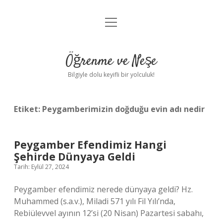
menüyü
Anasayfa
aç
Gizlilik Politikası
Öğrenme ve Neşe
Yasal Uyarı
Bilgiyle dolu keyifli bir yolculuk!
Hakkımızda
Etiket:
Peygamberimizin doğduğu evin adı nedir
Peygamber Efendimiz Hangi
Şehirde Dünyaya Geldi
Tarih: Eylül 27, 2024
Peygamber efendimiz nerede dünyaya geldi? Hz.
Muhammed (s.a.v.), Miladi 571 yılı Fil Yılı’nda,
Rebiülevvel ayının 12’si (20 Nisan) Pazartesi sabahı,