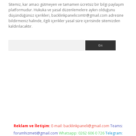
Sitemiz, kar amacı gütmeyen ve tamamen ücretsiz bir bilgi paylaşım
platformudur. Hukuka ve yasal düzenlemelere aykırı olduğunu
düşündüğünüz içerikleri,
backlinkpanelicomtr@gmail.com
adresine
bildirmeniz halinde, ilgili içerikler yasal süre içerisinde sitemizden
kaldırılacaktır.
Arama
betexper.xyz/
betci.co
betci giriş
betci.online
hiltonbetgir.onlin
Reklam ve İletişim:
E-mail:
backlinkpaneli@gmail.com
Teams:
forumhizmeti@gmail.com
Whatsapp: 0262 606 0 726
Telegram: