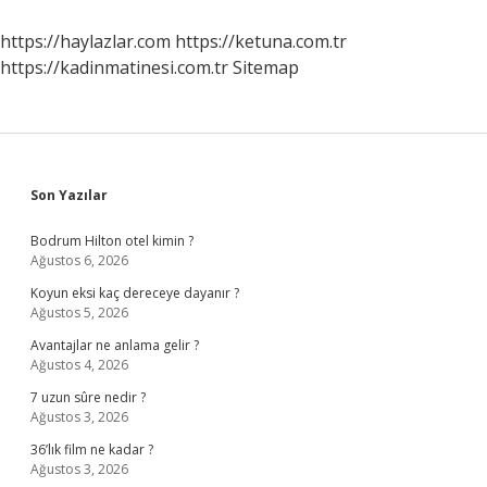
Dünyaya
Geldi
https://haylazlar.com
https://ketuna.com.tr
https://kadinmatinesi.com.tr
Sitemap
Sidebar
Son Yazılar
Bodrum Hilton otel kimin ?
Ağustos 6, 2026
Koyun eksi kaç dereceye dayanır ?
Ağustos 5, 2026
Avantajlar ne anlama gelir ?
Ağustos 4, 2026
7 uzun sûre nedir ?
Ağustos 3, 2026
36’lık film ne kadar ?
Ağustos 3, 2026