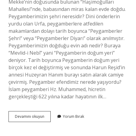
Mekke’nin doğusunda bulunan “Haşimoğulları
Mahallesi”nde, babasından miras kalan evde doğdu.
Peygamberimizin şehri neresidir? Dini önderlerin
yurdu olan Urfa, peygamberlere atfedilen
makamlardan dolayı tarih boyunca “Peygamberler
Şehri” veya “Peygamberler Diyarı” olarak anılmıştır.
Peygamberimizin doğduğu evin adı nedir? Buraya
“Mevlid-i Nebî” yani “Peygamberin doğum yeri”
deniyor. Tarih boyunca Peygamberin doğum yeri
birçok kez el değiştirmiş ve sonunda Harun Reşid’in
annesi Huzeyran Hanım burayı satın alarak camiye
çevirmiş. Peygamber efendimiz nerede yaşıyordu?
İslam peygamberi Hz. Muhammed, hicretin
gerçekleştiği 622 yılına kadar hayatının ilk…
Peygamber
Devamını okuyun
Yorum Bırak
Efendimiz
Hangi
Şehirde